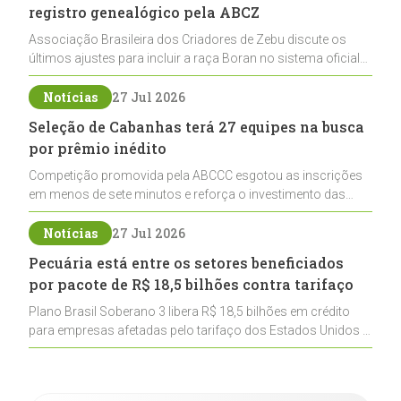
registro genealógico pela ABCZ
Associação Brasileira dos Criadores de Zebu discute os
últimos ajustes para incluir a raça Boran no sistema oficial
de registros, abrindo caminho para sua expansão na
pecuária nacional
Notícias
27 Jul 2026
Seleção de Cabanhas terá 27 equipes na busca
por prêmio inédito
Competição promovida pela ABCCC esgotou as inscrições
em menos de sete minutos e reforça o investimento das
cabanhas na seleção genética de Cavalos Crioulos voltados
ao laço
Notícias
27 Jul 2026
Pecuária está entre os setores beneficiados
por pacote de R$ 18,5 bilhões contra tarifaço
Plano Brasil Soberano 3 libera R$ 18,5 bilhões em crédito
para empresas afetadas pelo tarifaço dos Estados Unidos e
inclui a pecuária entre os setores estratégicos
contemplados