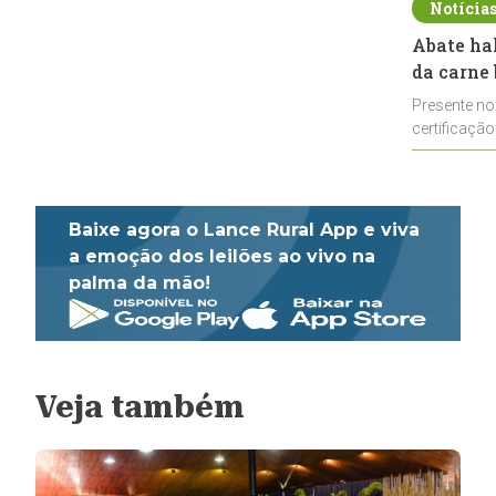
Notícia
Abate ha
da carne 
Presente no
certificação
impulsionar
Baixe agora o Lance Rural App e viva
a emoção dos leilões ao vivo na
palma da mão!
Veja também