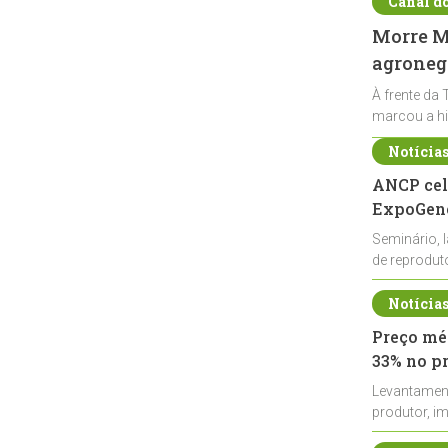
Canal d
Morre Ma
agronegó
À frente da 
marcou a hi
Notícia
ANCP cel
ExpoGené
Seminário, 
de reprodu
durante a E
Notícia
Preço méd
33% no p
Levantamen
produtor, i
de leite cru