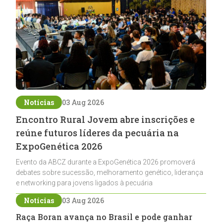
Notícias
03 Aug 2026
Encontro Rural Jovem abre inscrições e
reúne futuros líderes da pecuária na
ExpoGenética 2026
Evento da ABCZ durante a ExpoGenética 2026 promoverá
debates sobre sucessão, melhoramento genético, liderança
e networking para jovens ligados à pecuária
Notícias
03 Aug 2026
Raça Boran avança no Brasil e pode ganhar