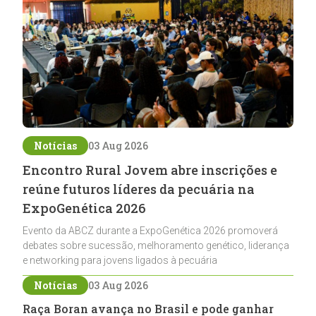
Notícias
03 Aug 2026
Encontro Rural Jovem abre inscrições e
reúne futuros líderes da pecuária na
ExpoGenética 2026
Evento da ABCZ durante a ExpoGenética 2026 promoverá
debates sobre sucessão, melhoramento genético, liderança
e networking para jovens ligados à pecuária
Notícias
03 Aug 2026
Raça Boran avança no Brasil e pode ganhar