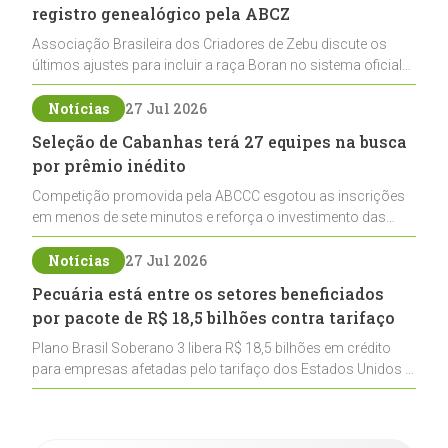
registro genealógico pela ABCZ
Associação Brasileira dos Criadores de Zebu discute os
últimos ajustes para incluir a raça Boran no sistema oficial
de registros, abrindo caminho para sua expansão na
pecuária nacional
Notícias
27 Jul 2026
Seleção de Cabanhas terá 27 equipes na busca
por prêmio inédito
Competição promovida pela ABCCC esgotou as inscrições
em menos de sete minutos e reforça o investimento das
cabanhas na seleção genética de Cavalos Crioulos voltados
ao laço
Notícias
27 Jul 2026
Pecuária está entre os setores beneficiados
por pacote de R$ 18,5 bilhões contra tarifaço
Plano Brasil Soberano 3 libera R$ 18,5 bilhões em crédito
para empresas afetadas pelo tarifaço dos Estados Unidos e
inclui a pecuária entre os setores estratégicos
contemplados