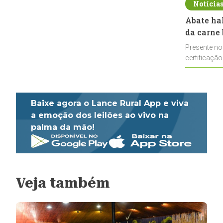
Notícia
Abate ha
da carne 
Presente no
certificação
impulsionar
Baixe agora o Lance Rural App e viva
a emoção dos leilões ao vivo na
palma da mão!
Veja também