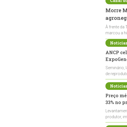
Canal d
Morre Ma
agronegó
À frente da 
marcou a hi
Notícia
ANCP cel
ExpoGené
Seminário, 
de reprodu
durante a E
Notícia
Preço méd
33% no p
Levantamen
produtor, i
de leite cru