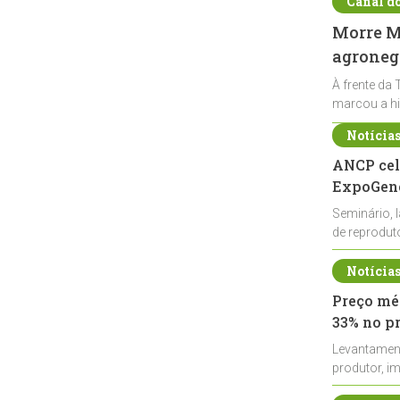
Canal d
Morre Ma
agronegó
À frente da 
marcou a hi
Notícia
ANCP cel
ExpoGené
Seminário, 
de reprodu
durante a E
Notícia
Preço méd
33% no p
Levantamen
produtor, i
de leite cru