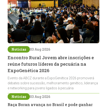
Notícias
03 Aug 2026
Encontro Rural Jovem abre inscrições e
reúne futuros líderes da pecuária na
ExpoGenética 2026
Evento da ABCZ durante a ExpoGenética 2026 promoverá
debates sobre sucessão, melhoramento genético, liderança
e networking para jovens ligados à pecuária
Notícias
03 Aug 2026
Raça Boran avança no Brasil e pode ganhar