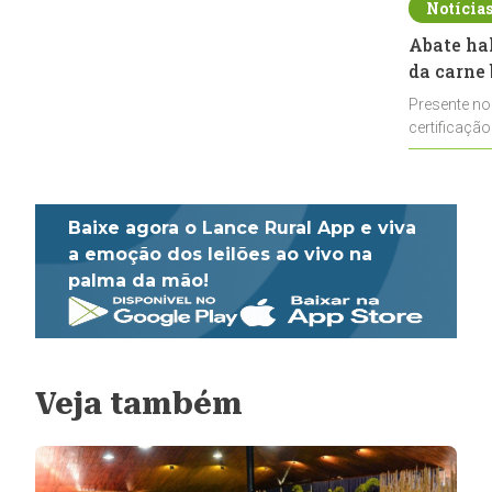
Notícia
Abate ha
da carne 
Presente no
certificação
impulsionar
Baixe agora o Lance Rural App e viva
a emoção dos leilões ao vivo na
palma da mão!
Veja também