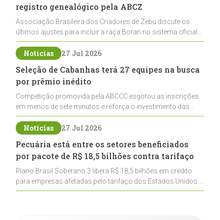
registro genealógico pela ABCZ
Associação Brasileira dos Criadores de Zebu discute os
últimos ajustes para incluir a raça Boran no sistema oficial
de registros, abrindo caminho para sua expansão na
pecuária nacional
Notícias
27 Jul 2026
Seleção de Cabanhas terá 27 equipes na busca
por prêmio inédito
Competição promovida pela ABCCC esgotou as inscrições
em menos de sete minutos e reforça o investimento das
cabanhas na seleção genética de Cavalos Crioulos voltados
ao laço
Notícias
27 Jul 2026
Pecuária está entre os setores beneficiados
por pacote de R$ 18,5 bilhões contra tarifaço
Plano Brasil Soberano 3 libera R$ 18,5 bilhões em crédito
para empresas afetadas pelo tarifaço dos Estados Unidos e
inclui a pecuária entre os setores estratégicos
contemplados