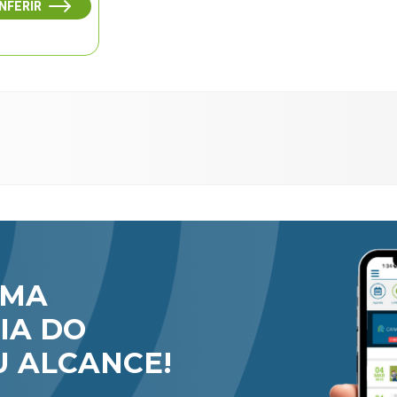
NFERIR
RMA
IA DO
U ALCANCE!