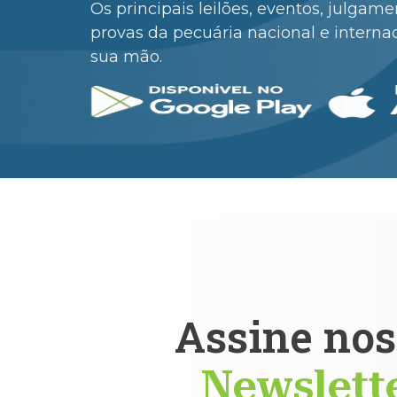
Os principais leilões, eventos, julgam
provas da pecuária nacional e interna
sua mão.
Assine nos
Newslett