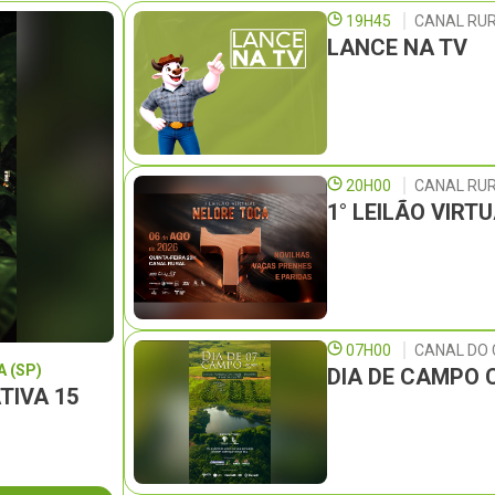
19H45
CANAL RUR
LANCE NA TV
20H00
CANAL RU
1° LEILÃO VIRT
07H00
CANAL DO
 (SP)
DIA DE CAMPO 
TIVA 15