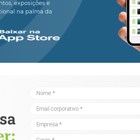
entos, exposições e
cional na palma da
sa
er: