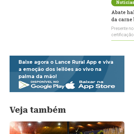
Notícia
Abate ha
da carne 
Presente no
certificação
impulsionar
Baixe agora o Lance Rural App e viva
a emoção dos leilões ao vivo na
palma da mão!
Veja também