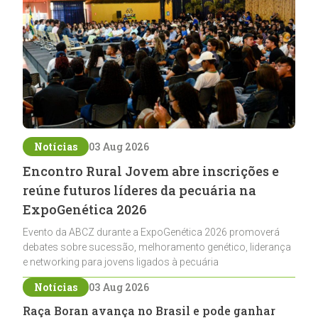
Notícias
03 Aug 2026
Encontro Rural Jovem abre inscrições e
reúne futuros líderes da pecuária na
ExpoGenética 2026
Evento da ABCZ durante a ExpoGenética 2026 promoverá
debates sobre sucessão, melhoramento genético, liderança
e networking para jovens ligados à pecuária
Notícias
03 Aug 2026
Raça Boran avança no Brasil e pode ganhar