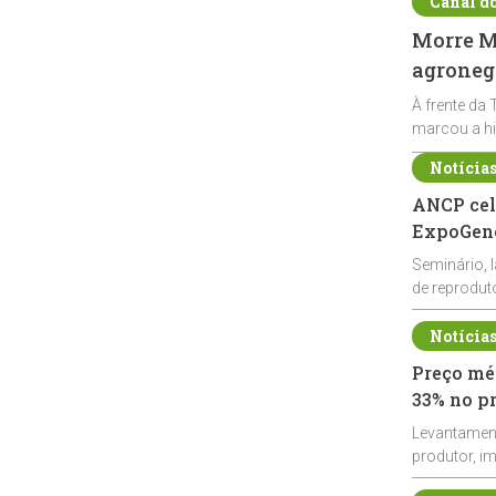
Canal d
Morre Ma
agronegó
À frente da 
marcou a hi
Notícia
ANCP cel
ExpoGené
Seminário, 
de reprodu
durante a E
Notícia
Preço méd
33% no p
Levantamen
produtor, i
de leite cru