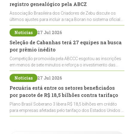
registro genealógico pela ABCZ
Associação Brasileira dos Criadores de Zebu discute os
últimos ajustes para incluir a raça Boran no sistema oficial
de registros, abrindo caminho para sua expansão na
pecuária nacional
Notícias
27 Jul 2026
Seleção de Cabanhas terá 27 equipes na busca
por prêmio inédito
Competição promovida pela ABCCC esgotou as inscrições
em menos de sete minutos e reforça o investimento das
cabanhas na seleção genética de Cavalos Crioulos voltados
ao laço
Notícias
27 Jul 2026
Pecuária está entre os setores beneficiados
por pacote de R$ 18,5 bilhões contra tarifaço
Plano Brasil Soberano 3 libera R$ 18,5 bilhões em crédito
para empresas afetadas pelo tarifaço dos Estados Unidos e
inclui a pecuária entre os setores estratégicos
contemplados