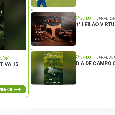
20H00
CANAL RU
1° LEILÃO VIRT
07H00
CANAL DO
 (SP)
DIA DE CAMPO 
TIVA 15
NFERIR