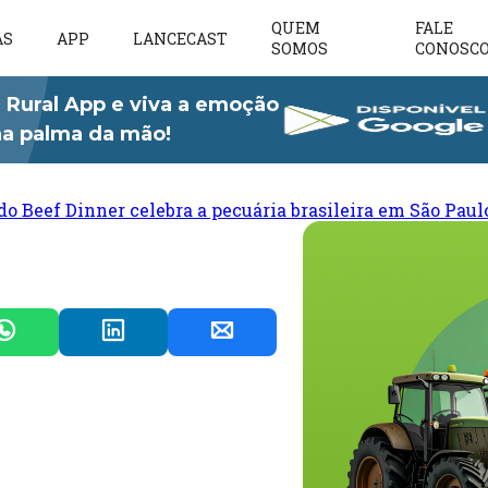
QUEM
FALE
AS
APP
LANCECAST
SOMOS
CONOSC
 Rural App e viva a emoção
 na palma da mão!
do Beef Dinner celebra a pecuária brasileira em São Paul