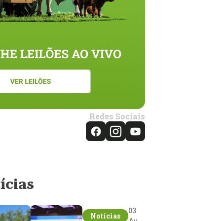
Redes Sociais
ícias
03
Notícias
Aug