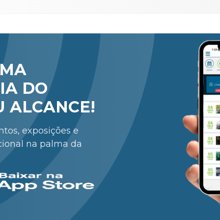
RMA
IA DO
U ALCANCE!
entos, exposições e
cional na palma da