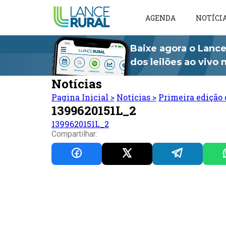
AGENDA
NOTÍCI
Baixe agora o Lance
dos leilões ao vivo
Notícias
Pagina Inicial
>
Notícias
>
Primeira edição 
1399620151L_2
1399620151L_2
Compartilhar: