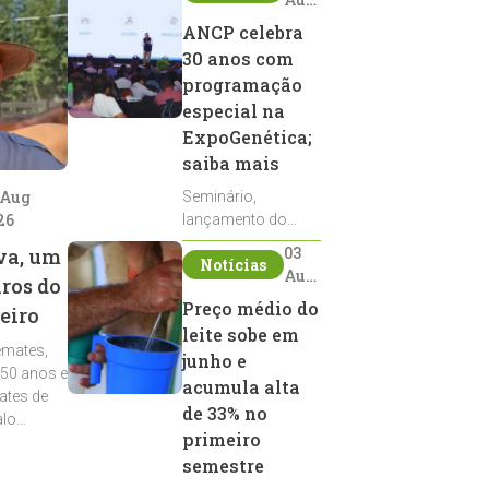
2026
ANCP celebra
30 anos com
programação
especial na
ExpoGenética;
saiba mais
 Aug
Seminário,
26
lançamento do
Sumário de Touros,
03
va, um
Notícias
debates, podcast,
Aug
iros do
desfile de
2026
Preço médio do
eiro
reprodutores e
leite sobe em
homenagens
emates,
integram a
junho e
 50 anos e
programação da
acumula alta
ates de
entidade durante a
de 33% no
alo
ExpoGenética 2026
primeiro
semestre