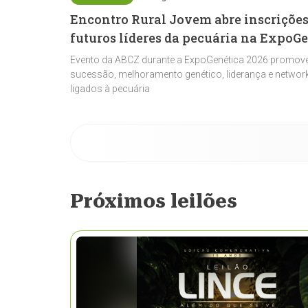
Encontro Rural Jovem abre inscrições
futuros líderes da pecuária na ExpoG
Evento da ABCZ durante a ExpoGenética 2026 promove
sucessão, melhoramento genético, liderança e network
ligados à pecuária
Próximos leilões