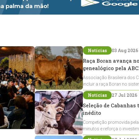
 na palma da mão!
Notícias
03 Aug 2026
Raça Boran avança no 
genealógico pela ABC
Associação Brasileira dos C
incluir a raça Boran no sist
expansão na pecuária nacio
Notícias
27 Jul 2026
Seleção de Cabanhas t
inédito
Competição promovida pela
minutos e reforça o investi
Crioulos voltados ao laço