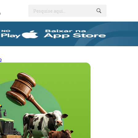
Pesquise aqui...
O
o