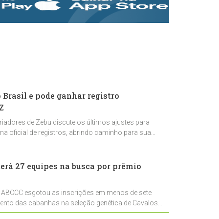
rastreabilidade e
rigor técnico para
impulsionar as
exportações
brasileiras
Brasil e pode ganhar registro
Z
riadores de Zebu discute os últimos ajustes para
ema oficial de registros, abrindo caminho para sua
nal
erá 27 equipes na busca por prêmio
 ABCCC esgotou as inscrições em menos de sete
mento das cabanhas na seleção genética de Cavalos