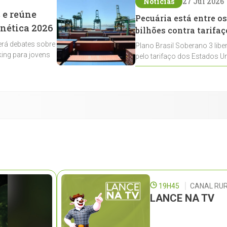
Notícias
27 Jul 2026
 e reúne
Pecuária está entre os
enética 2026
bilhões contra tarifaç
rá debates sobre
Plano Brasil Soberano 3 libe
ing para jovens
pelo tarifaço dos Estados Un
contemplados
19H45
CANAL RUR
LANCE NA TV