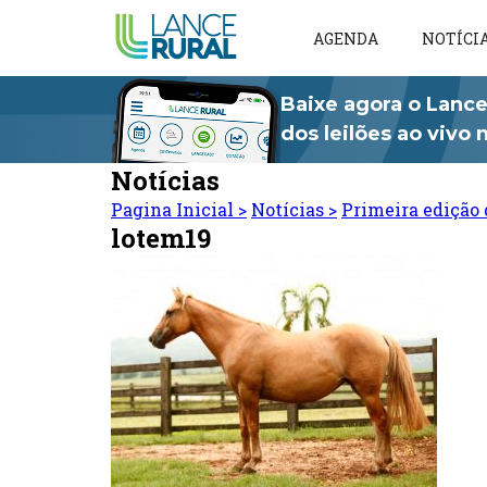
AGENDA
NOTÍCI
Baixe agora o Lance
dos leilões ao vivo
Notícias
Pagina Inicial
>
Notícias
>
Primeira edição 
lotem19