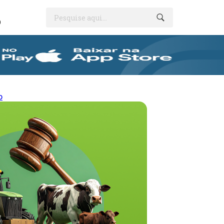
Pesquise aqui...
O
o