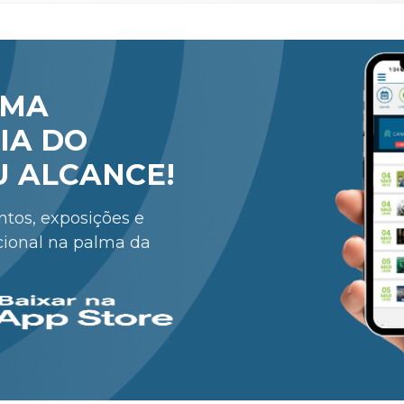
RMA
IA DO
U ALCANCE!
entos, exposições e
cional na palma da