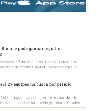
rastreabilidade e
rigor técnico para
impulsionar as
exportações
brasileiras
Brasil e pode ganhar registro
Z
riadores de Zebu discute os últimos ajustes para
ema oficial de registros, abrindo caminho para sua
nal
erá 27 equipes na busca por prêmio
 ABCCC esgotou as inscrições em menos de sete
mento das cabanhas na seleção genética de Cavalos