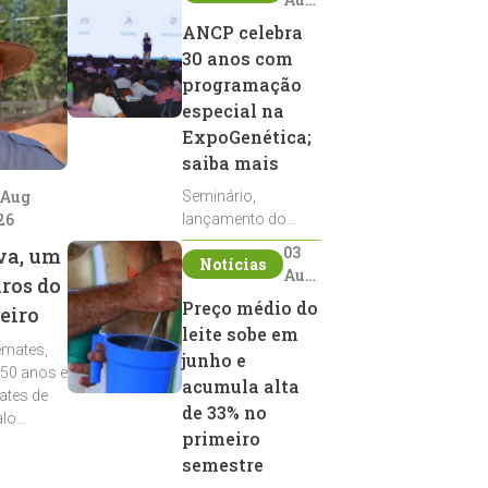
2026
ANCP celebra
30 anos com
programação
especial na
ExpoGenética;
saiba mais
 Aug
Seminário,
26
lançamento do
Sumário de Touros,
03
va, um
Notícias
debates, podcast,
Aug
iros do
desfile de
2026
Preço médio do
eiro
reprodutores e
leite sobe em
homenagens
emates,
integram a
junho e
 50 anos e
programação da
acumula alta
ates de
entidade durante a
de 33% no
alo
ExpoGenética 2026
primeiro
semestre