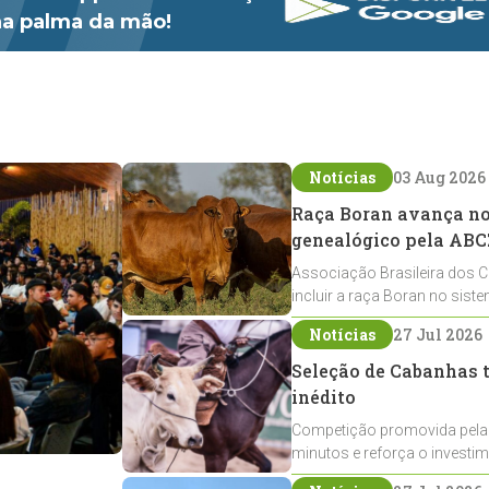
 na palma da mão!
Notícias
03 Aug 2026
Raça Boran avança no 
genealógico pela ABC
Associação Brasileira dos C
incluir a raça Boran no sist
expansão na pecuária nacio
Notícias
27 Jul 2026
Seleção de Cabanhas t
inédito
Competição promovida pela
minutos e reforça o investi
Crioulos voltados ao laço