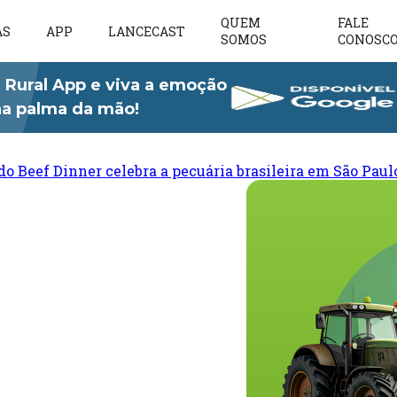
QUEM
FALE
AS
APP
LANCECAST
SOMOS
CONOSC
 Rural App e viva a emoção
 na palma da mão!
do Beef Dinner celebra a pecuária brasileira em São Paul