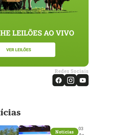
Redes Sociais
ícias
03
Notícias
Aug