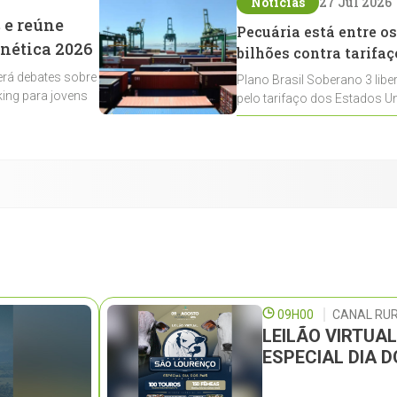
Notícias
27 Jul 2026
 e reúne
Pecuária está entre os
enética 2026
bilhões contra tarifaç
rá debates sobre
Plano Brasil Soberano 3 libe
ing para jovens
pelo tarifaço dos Estados Un
contemplados
09H00
CANAL RUR
LEILÃO VIRTUA
ESPECIAL DIA D