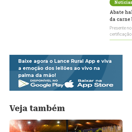
Notícia
Abate ha
da carne 
Presente no
certificação
impulsionar
Baixe agora o Lance Rural App e viva
a emoção dos leilões ao vivo na
palma da mão!
Veja também