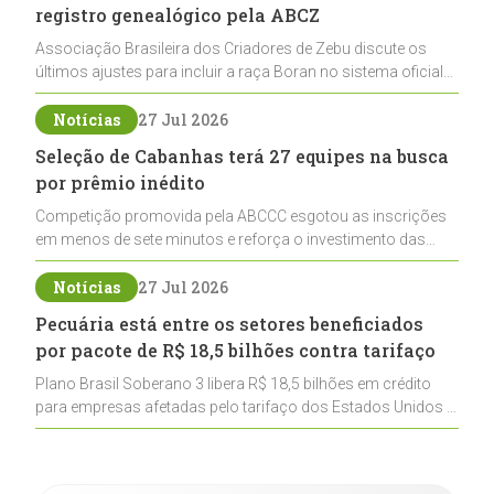
registro genealógico pela ABCZ
Associação Brasileira dos Criadores de Zebu discute os
últimos ajustes para incluir a raça Boran no sistema oficial
de registros, abrindo caminho para sua expansão na
pecuária nacional
Notícias
27 Jul 2026
Seleção de Cabanhas terá 27 equipes na busca
por prêmio inédito
Competição promovida pela ABCCC esgotou as inscrições
em menos de sete minutos e reforça o investimento das
cabanhas na seleção genética de Cavalos Crioulos voltados
ao laço
Notícias
27 Jul 2026
Pecuária está entre os setores beneficiados
por pacote de R$ 18,5 bilhões contra tarifaço
Plano Brasil Soberano 3 libera R$ 18,5 bilhões em crédito
para empresas afetadas pelo tarifaço dos Estados Unidos e
inclui a pecuária entre os setores estratégicos
contemplados