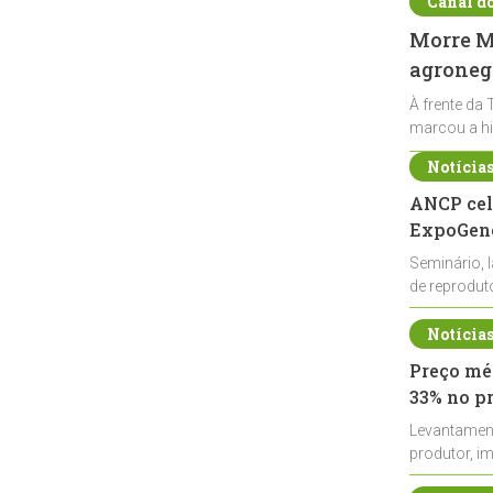
Canal d
Morre Ma
agronegó
À frente da 
marcou a hi
Notícia
ANCP cel
ExpoGené
Seminário, 
de reprodu
durante a E
Notícia
Preço méd
33% no p
Levantamen
produtor, i
de leite cru