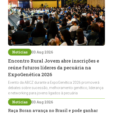
Notícias
03 Aug 2026
Encontro Rural Jovem abre inscrições e
reúne futuros líderes da pecuária na
ExpoGenética 2026
Evento da ABCZ durante a ExpoGenética 2026 promoverá
debates sobre sucessão, melhoramento genético, liderança
e networking para jovens ligados à pecuária
Notícias
03 Aug 2026
Raça Boran avança no Brasil e pode ganhar