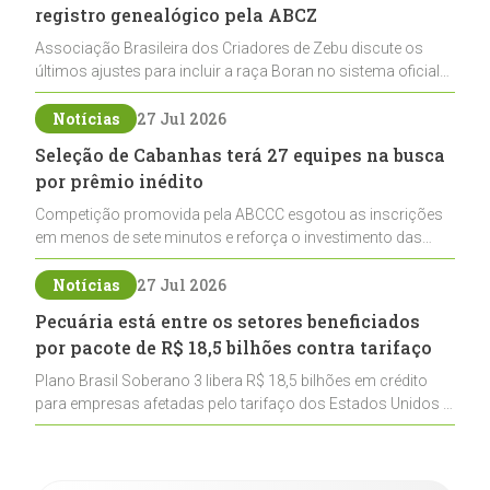
registro genealógico pela ABCZ
Associação Brasileira dos Criadores de Zebu discute os
últimos ajustes para incluir a raça Boran no sistema oficial
de registros, abrindo caminho para sua expansão na
pecuária nacional
Notícias
27 Jul 2026
Seleção de Cabanhas terá 27 equipes na busca
por prêmio inédito
Competição promovida pela ABCCC esgotou as inscrições
em menos de sete minutos e reforça o investimento das
cabanhas na seleção genética de Cavalos Crioulos voltados
ao laço
Notícias
27 Jul 2026
Pecuária está entre os setores beneficiados
por pacote de R$ 18,5 bilhões contra tarifaço
Plano Brasil Soberano 3 libera R$ 18,5 bilhões em crédito
para empresas afetadas pelo tarifaço dos Estados Unidos e
inclui a pecuária entre os setores estratégicos
contemplados