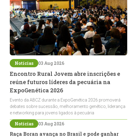
Notícias
03 Aug 2026
Encontro Rural Jovem abre inscrições e
reúne futuros líderes da pecuária na
ExpoGenética 2026
Evento da ABCZ durante a ExpoGenética 2026 promoverá
debates sobre sucessão, melhoramento genético, liderança
e networking para jovens ligados à pecuária
Notícias
03 Aug 2026
Raça Boran avança no Brasil e pode ganhar