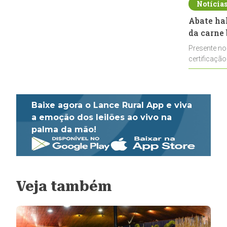
Notícia
Abate ha
da carne 
Presente no
certificação
impulsionar
Baixe agora o Lance Rural App e viva
a emoção dos leilões ao vivo na
palma da mão!
Veja também