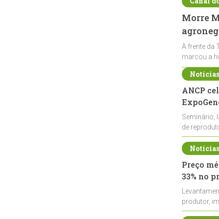
Canal d
Morre Ma
agronegó
À frente da 
marcou a hi
Notícia
ANCP cel
ExpoGené
Seminário, 
de reprodu
durante a E
Notícia
Preço méd
33% no p
Levantamen
produtor, i
de leite cru