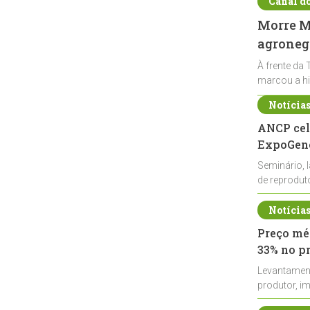
Canal d
Morre Ma
agronegó
À frente da 
marcou a hi
Notícia
ANCP cel
ExpoGené
Seminário, 
de reprodu
durante a E
Notícia
Preço méd
33% no p
Levantamen
produtor, i
de leite cru