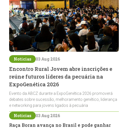
Notícias
03 Aug 2026
Encontro Rural Jovem abre inscrições e
reúne futuros líderes da pecuária na
ExpoGenética 2026
Evento da ABCZ durante a ExpoGenética 2026 promoverá
debates sobre sucessão, melhoramento genético, liderança
e networking para jovens ligados à pecuária
Notícias
03 Aug 2026
Raça Boran avança no Brasil e pode ganhar