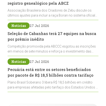
registro genealógico pela ABCZ
Associação Brasileira dos Criadores de Zebu discute os
últimos ajustes para incluir a raça Boran no sistema oficial
de registros, abrindo caminho para sua expansão na
pecuária nacional
Notícias
27 Jul 2026
Seleção de Cabanhas terá 27 equipes na busca
por prêmio inédito
Competição promovida pela ABCCC esgotou as inscrições
em menos de sete minutos e reforça o investimento das
cabanhas na seleção genética de Cavalos Crioulos voltados
ao laço
Notícias
27 Jul 2026
Pecuária está entre os setores beneficiados
por pacote de R$ 18,5 bilhões contra tarifaço
Plano Brasil Soberano 3 libera R$ 18,5 bilhões em crédito
para empresas afetadas pelo tarifaço dos Estados Unidos e
inclui a pecuária entre os setores estratégicos
contemplados