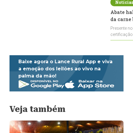
Notícia
Abate ha
da carne 
Presente no
certificação
impulsionar
Baixe agora o Lance Rural App e viva
a emoção dos leilões ao vivo na
palma da mão!
Veja também