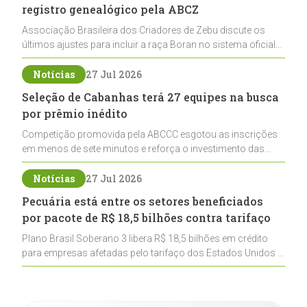
registro genealógico pela ABCZ
Associação Brasileira dos Criadores de Zebu discute os
últimos ajustes para incluir a raça Boran no sistema oficial
de registros, abrindo caminho para sua expansão na
pecuária nacional
Notícias
27 Jul 2026
Seleção de Cabanhas terá 27 equipes na busca
por prêmio inédito
Competição promovida pela ABCCC esgotou as inscrições
em menos de sete minutos e reforça o investimento das
cabanhas na seleção genética de Cavalos Crioulos voltados
ao laço
Notícias
27 Jul 2026
Pecuária está entre os setores beneficiados
por pacote de R$ 18,5 bilhões contra tarifaço
Plano Brasil Soberano 3 libera R$ 18,5 bilhões em crédito
para empresas afetadas pelo tarifaço dos Estados Unidos e
inclui a pecuária entre os setores estratégicos
contemplados