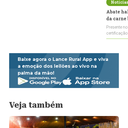
Notícia
Abate ha
da carne 
Presente no
certificação
impulsionar
Baixe agora o Lance Rural App e viva
a emoção dos leilões ao vivo na
palma da mão!
Veja também