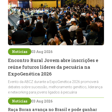
Notícias
03 Aug 2026
Encontro Rural Jovem abre inscrições e
reúne futuros líderes da pecuária na
ExpoGenética 2026
Evento da ABCZ durante a ExpoGenética 2026 promoverá
debates sobre sucessão, melhoramento genético, liderança
e networking para jovens ligados à pecuária
Notícias
03 Aug 2026
Raça Boran avança no Brasil e pode ganhar