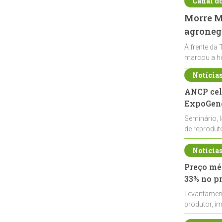
Canal d
Morre Ma
agronegó
À frente da 
marcou a hi
Notícia
ANCP cel
ExpoGené
Seminário, 
de reprodu
durante a E
Notícia
Preço méd
33% no p
Levantamen
produtor, i
de leite cru