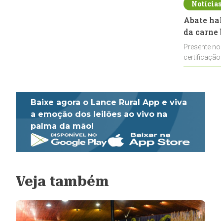
Notícia
Abate ha
da carne 
Presente no
certificação
impulsionar
Baixe agora o Lance Rural App e viva
a emoção dos leilões ao vivo na
palma da mão!
Veja também