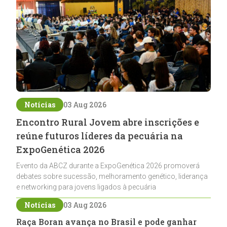
Notícias
03 Aug 2026
Encontro Rural Jovem abre inscrições e
reúne futuros líderes da pecuária na
ExpoGenética 2026
Evento da ABCZ durante a ExpoGenética 2026 promoverá
debates sobre sucessão, melhoramento genético, liderança
e networking para jovens ligados à pecuária
Notícias
03 Aug 2026
Raça Boran avança no Brasil e pode ganhar