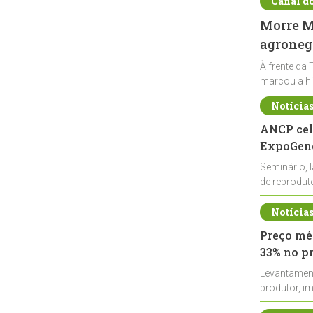
Canal d
Morre Ma
agronegó
À frente da 
marcou a hi
Notícia
ANCP cel
ExpoGené
Seminário, 
de reprodu
durante a E
Notícia
Preço méd
33% no p
Levantamen
produtor, i
de leite cru