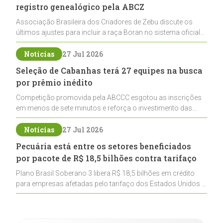
registro genealógico pela ABCZ
Associação Brasileira dos Criadores de Zebu discute os
últimos ajustes para incluir a raça Boran no sistema oficial
de registros, abrindo caminho para sua expansão na
pecuária nacional
Notícias
27 Jul 2026
Seleção de Cabanhas terá 27 equipes na busca
por prêmio inédito
Competição promovida pela ABCCC esgotou as inscrições
em menos de sete minutos e reforça o investimento das
cabanhas na seleção genética de Cavalos Crioulos voltados
ao laço
Notícias
27 Jul 2026
Pecuária está entre os setores beneficiados
por pacote de R$ 18,5 bilhões contra tarifaço
Plano Brasil Soberano 3 libera R$ 18,5 bilhões em crédito
para empresas afetadas pelo tarifaço dos Estados Unidos e
inclui a pecuária entre os setores estratégicos
contemplados