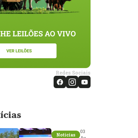
Redes Sociais
ícias
03
Notícias
Aug