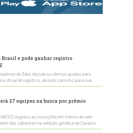
rastreabilidade e
rigor técnico para
impulsionar as
exportações
brasileiras
Brasil e pode ganhar registro
Z
riadores de Zebu discute os últimos ajustes para
ema oficial de registros, abrindo caminho para sua
nal
erá 27 equipes na busca por prêmio
 ABCCC esgotou as inscrições em menos de sete
mento das cabanhas na seleção genética de Cavalos