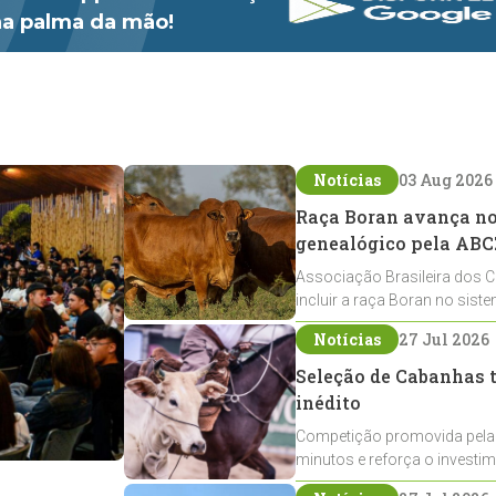
 na palma da mão!
Notícias
03 Aug 2026
Raça Boran avança no 
genealógico pela ABC
Associação Brasileira dos C
incluir a raça Boran no sist
expansão na pecuária nacio
Notícias
27 Jul 2026
Seleção de Cabanhas t
inédito
Competição promovida pela
minutos e reforça o investi
Crioulos voltados ao laço