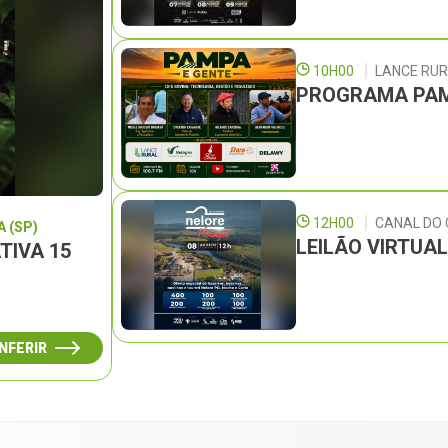
10H00
LANCE RU
PROGRAMA PAM
12H00
CANAL DO
 (SP)
LEILÃO VIRTUA
TIVA 15
NFERIR