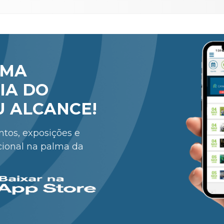
RMA
IA DO
U ALCANCE!
entos, exposições e
cional na palma da