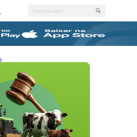
Pesquise aqui...
O
o