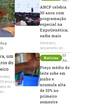
2026
ANCP celebra
30 anos com
programação
especial na
ExpoGenética;
saiba mais
 Aug
Seminário,
26
lançamento do
Sumário de Touros,
03
va, um
Notícias
debates, podcast,
Aug
iros do
desfile de
2026
Preço médio do
eiro
reprodutores e
leite sobe em
homenagens
emates,
integram a
junho e
 50 anos e
programação da
acumula alta
ates de
entidade durante a
de 33% no
alo
ExpoGenética 2026
primeiro
semestre