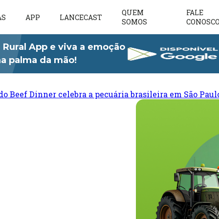
QUEM
FALE
AS
APP
LANCECAST
SOMOS
CONOSC
 Rural App e viva a emoção
 na palma da mão!
do Beef Dinner celebra a pecuária brasileira em São Paul