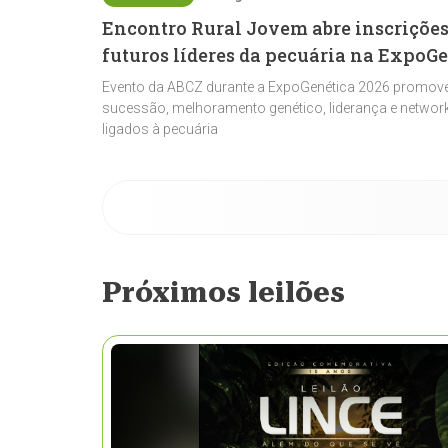
Encontro Rural Jovem abre inscrições
futuros líderes da pecuária na ExpoG
Evento da ABCZ durante a ExpoGenética 2026 promove
sucessão, melhoramento genético, liderança e network
ligados à pecuária
Próximos leilões