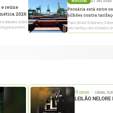
Notícias
27 Jul 2026
 e reúne
Pecuária está entre os
enética 2026
bilhões contra tarifaç
rá debates sobre
Plano Brasil Soberano 3 libe
ing para jovens
pelo tarifaço dos Estados Un
contemplados
20H00
CANAL RU
LEILÃO NELORE