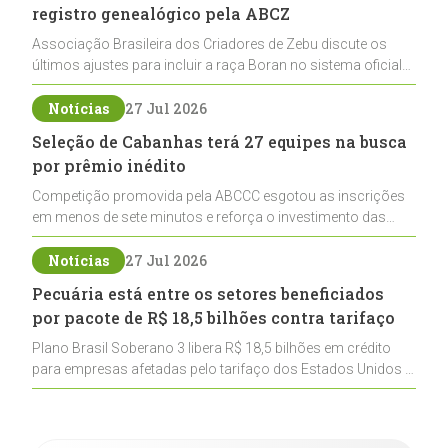
registro genealógico pela ABCZ
Associação Brasileira dos Criadores de Zebu discute os
últimos ajustes para incluir a raça Boran no sistema oficial
de registros, abrindo caminho para sua expansão na
pecuária nacional
Notícias
27 Jul 2026
Seleção de Cabanhas terá 27 equipes na busca
por prêmio inédito
Competição promovida pela ABCCC esgotou as inscrições
em menos de sete minutos e reforça o investimento das
cabanhas na seleção genética de Cavalos Crioulos voltados
ao laço
Notícias
27 Jul 2026
Pecuária está entre os setores beneficiados
por pacote de R$ 18,5 bilhões contra tarifaço
Plano Brasil Soberano 3 libera R$ 18,5 bilhões em crédito
para empresas afetadas pelo tarifaço dos Estados Unidos e
inclui a pecuária entre os setores estratégicos
contemplados