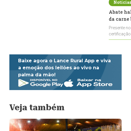
Notícia
Abate ha
da carne 
Presente no
certificação
impulsionar
Baixe agora o Lance Rural App e viva
a emoção dos leilões ao vivo na
palma da mão!
Veja também