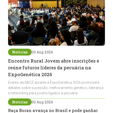
Notícias
03 Aug 2026
Encontro Rural Jovem abre inscrições e
reúne futuros líderes da pecuária na
ExpoGenética 2026
Evento da ABCZ durante a ExpoGenética 2026 promoverá
debates sobre sucessão, melhoramento genético, liderança
e networking para jovens ligados à pecuária
Notícias
03 Aug 2026
Raça Boran avança no Brasil e pode ganhar