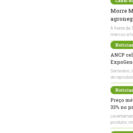
Canal d
Morre Ma
agronegó
À frente da 
marcou a hi
Notícia
ANCP cel
ExpoGené
Seminário, 
de reprodu
durante a E
Notícia
Preço méd
33% no p
Levantamen
produtor, i
de leite cru