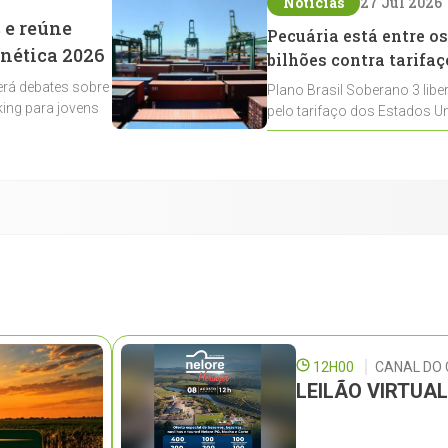
Notícias
27 Jul 2026
 e reúne
Pecuária está entre os
enética 2026
bilhões contra tarifaç
rá debates sobre
Plano Brasil Soberano 3 libe
ing para jovens
pelo tarifaço dos Estados Un
contemplados
12H00
CANAL DO
LEILÃO VIRTUA