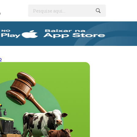
Pesquise aqui...
O
o