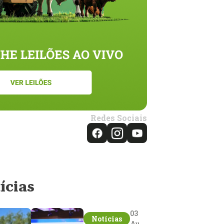
Redes Sociais
ícias
03
Notícias
Aug