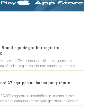
rastreabilidade e
rigor técnico para
impulsionar as
exportações
brasileiras
Brasil e pode ganhar registro
Z
riadores de Zebu discute os últimos ajustes para
ema oficial de registros, abrindo caminho para sua
nal
erá 27 equipes na busca por prêmio
 ABCCC esgotou as inscrições em menos de sete
mento das cabanhas na seleção genética de Cavalos