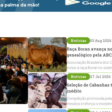
 na palma da mão!
Notícias
03 Aug 2026
Raça Boran avança no 
genealógico pela ABC
Associação Brasileira dos C
incluir a raça Boran no sist
expansão na pecuária nacio
Notícias
27 Jul 2026
Seleção de Cabanhas t
inédito
Competição promovida pela
minutos e reforça o investi
Crioulos voltados ao laço