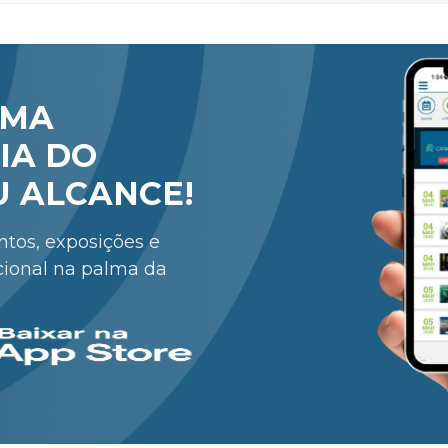
RMA
IA DO
U ALCANCE!
entos, exposições e
cional na palma da