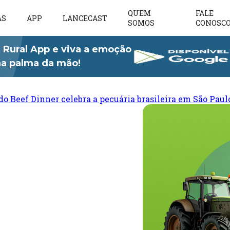
QUEM
FALE
AS
APP
LANCECAST
SOMOS
CONOSC
 Rural App e viva a emoção
 na palma da mão!
do Beef Dinner celebra a pecuária brasileira em São Paul