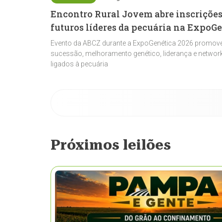
Encontro Rural Jovem abre inscrições
futuros líderes da pecuária na ExpoG
Evento da ABCZ durante a ExpoGenética 2026 promove
sucessão, melhoramento genético, liderança e network
ligados à pecuária
Próximos leilões