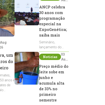
2026
ANCP celebra
30 anos com
programação
especial na
ExpoGenética;
saiba mais
 Aug
Seminário,
26
lançamento do
Sumário de Touros,
03
va, um
Notícias
debates, podcast,
Aug
iros do
desfile de
2026
Preço médio do
eiro
reprodutores e
leite sobe em
homenagens
emates,
integram a
junho e
 50 anos e
programação da
acumula alta
ates de
entidade durante a
de 33% no
alo
ExpoGenética 2026
primeiro
semestre