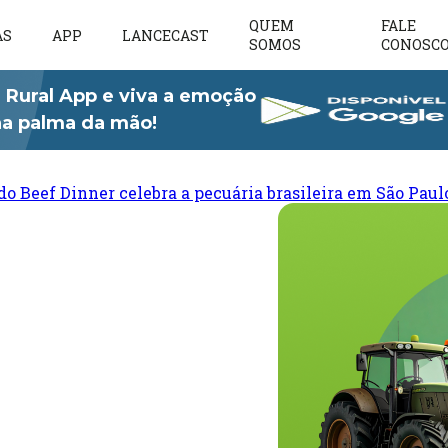
QUEM
FALE
AS
APP
LANCECAST
SOMOS
CONOSC
 Rural App e viva a emoção
 na palma da mão!
do Beef Dinner celebra a pecuária brasileira em São Paul