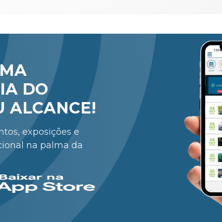
RMA
IA DO
U ALCANCE!
entos, exposições e
cional na palma da