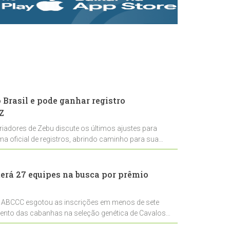
rastreabilidade e
rigor técnico para
impulsionar as
exportações
brasileiras
Brasil e pode ganhar registro
Z
riadores de Zebu discute os últimos ajustes para
ema oficial de registros, abrindo caminho para sua
nal
erá 27 equipes na busca por prêmio
 ABCCC esgotou as inscrições em menos de sete
mento das cabanhas na seleção genética de Cavalos