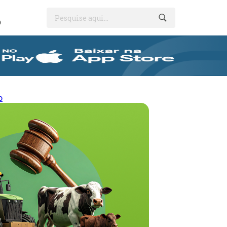
Pesquise aqui...
O
o