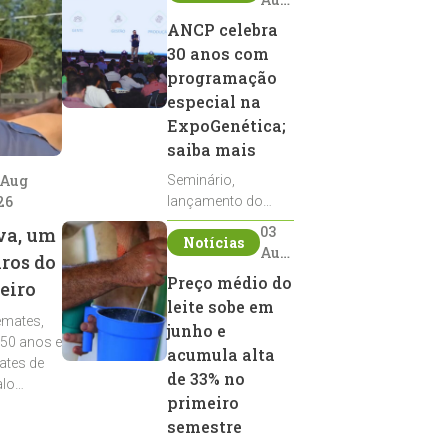
2026
ANCP celebra
30 anos com
programação
especial na
ExpoGenética;
saiba mais
 Aug
Seminário,
26
lançamento do
Sumário de Touros,
03
va, um
Notícias
debates, podcast,
Aug
iros do
desfile de
2026
Preço médio do
eiro
reprodutores e
leite sobe em
homenagens
emates,
integram a
junho e
 50 anos e
programação da
acumula alta
ates de
entidade durante a
de 33% no
alo
ExpoGenética 2026
primeiro
semestre