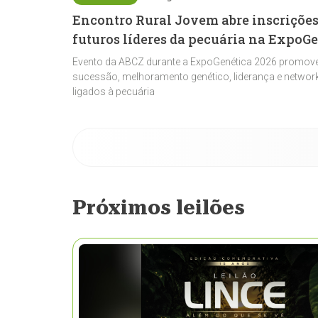
Encontro Rural Jovem abre inscrições
futuros líderes da pecuária na ExpoG
Evento da ABCZ durante a ExpoGenética 2026 promove
sucessão, melhoramento genético, liderança e network
ligados à pecuária
Próximos leilões