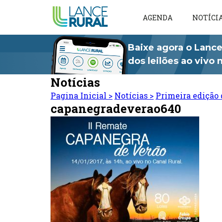
AGENDA
NOTÍCI
Baixe agora o Lance
dos leilões ao vivo
Notícias
Pagina Inicial
>
Notícias
>
Primeira edição 
capanegradeverao640