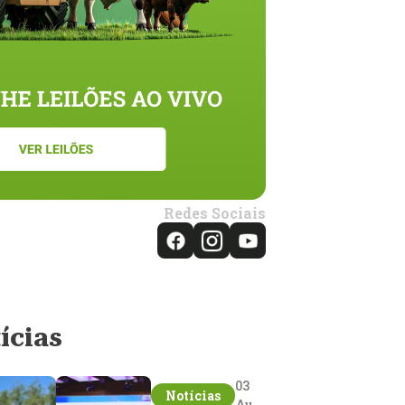
Redes Sociais
ícias
03
Notícias
Aug