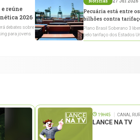
Notícias
27 Jul 2026
 e reúne
Pecuária está entre os
enética 2026
bilhões contra tarifaç
rá debates sobre
Plano Brasil Soberano 3 libe
ing para jovens
pelo tarifaço dos Estados Un
contemplados
19H45
CANAL RUR
LANCE NA TV