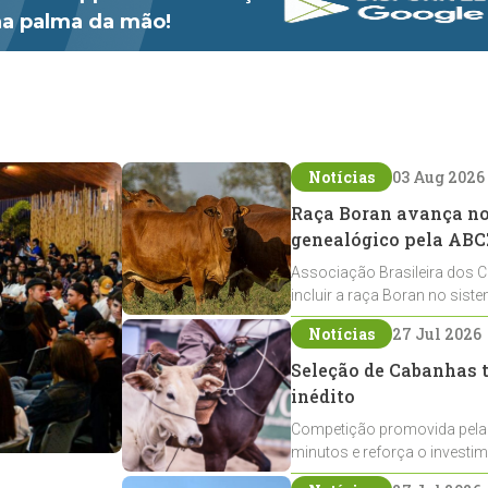
 na palma da mão!
Notícias
03 Aug 2026
Raça Boran avança no 
genealógico pela ABC
Associação Brasileira dos C
incluir a raça Boran no sist
expansão na pecuária nacio
Notícias
27 Jul 2026
Seleção de Cabanhas t
inédito
Competição promovida pela
minutos e reforça o investi
Crioulos voltados ao laço