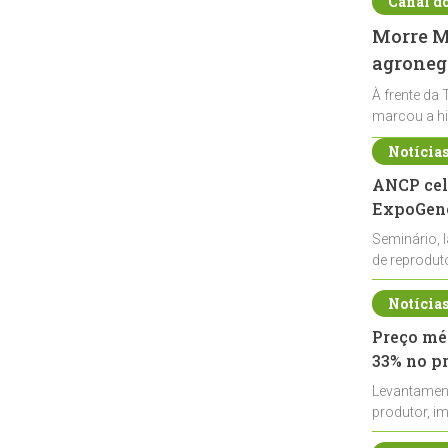
Canal d
Morre Ma
agronegó
À frente da 
marcou a hi
Notícia
ANCP cel
ExpoGené
Seminário, 
de reprodu
durante a E
Notícia
Preço méd
33% no p
Levantamen
produtor, i
de leite cru