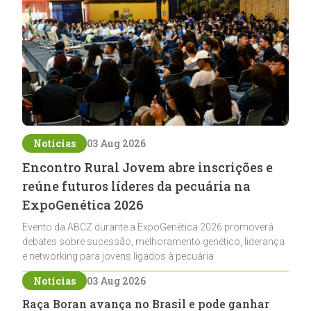
Notícias
03 Aug 2026
Encontro Rural Jovem abre inscrições e
reúne futuros líderes da pecuária na
ExpoGenética 2026
Evento da ABCZ durante a ExpoGenética 2026 promoverá
debates sobre sucessão, melhoramento genético, liderança
e networking para jovens ligados à pecuária
Notícias
03 Aug 2026
Raça Boran avança no Brasil e pode ganhar