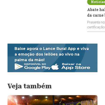
Notícia
Abate ha
da carne 
Presente no
certificação
impulsionar
Baixe agora o Lance Rural App e viva
a emoção dos leilões ao vivo na
palma da mão!
Veja também