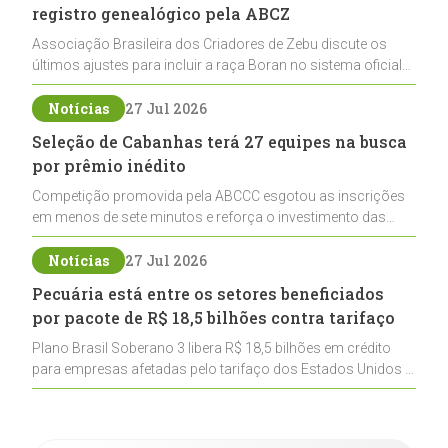
registro genealógico pela ABCZ
Associação Brasileira dos Criadores de Zebu discute os
últimos ajustes para incluir a raça Boran no sistema oficial
de registros, abrindo caminho para sua expansão na
pecuária nacional
Notícias
27 Jul 2026
Seleção de Cabanhas terá 27 equipes na busca
por prêmio inédito
Competição promovida pela ABCCC esgotou as inscrições
em menos de sete minutos e reforça o investimento das
cabanhas na seleção genética de Cavalos Crioulos voltados
ao laço
Notícias
27 Jul 2026
Pecuária está entre os setores beneficiados
por pacote de R$ 18,5 bilhões contra tarifaço
Plano Brasil Soberano 3 libera R$ 18,5 bilhões em crédito
para empresas afetadas pelo tarifaço dos Estados Unidos e
inclui a pecuária entre os setores estratégicos
contemplados