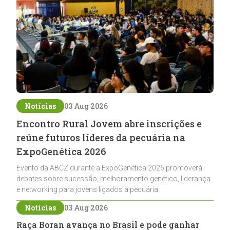
Notícias
03 Aug 2026
Encontro Rural Jovem abre inscrições e
reúne futuros líderes da pecuária na
ExpoGenética 2026
Evento da ABCZ durante a ExpoGenética 2026 promoverá
debates sobre sucessão, melhoramento genético, liderança
e networking para jovens ligados à pecuária
Notícias
03 Aug 2026
Raça Boran avança no Brasil e pode ganhar