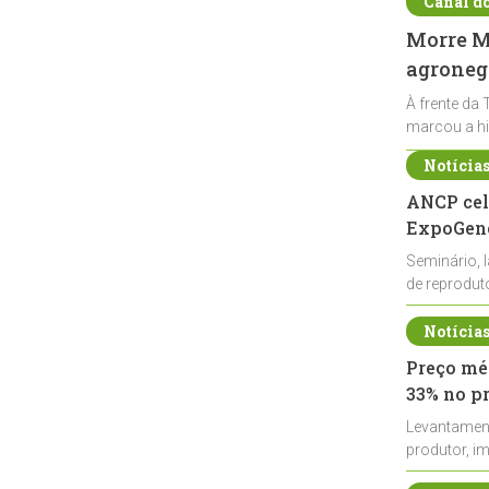
Canal d
Morre Ma
agronegó
À frente da 
marcou a hi
Notícia
ANCP cel
ExpoGené
Seminário, 
de reprodu
durante a E
Notícia
Preço méd
33% no p
Levantamen
produtor, i
de leite cru