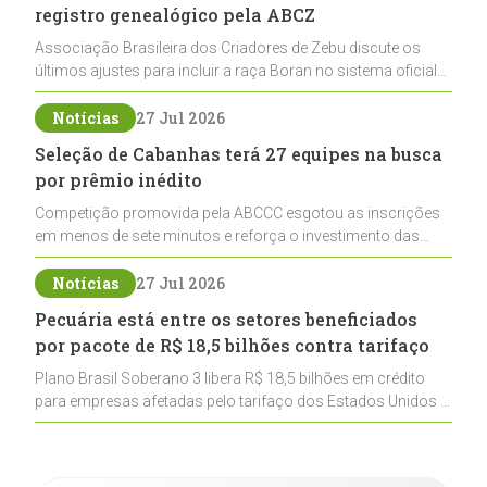
registro genealógico pela ABCZ
Associação Brasileira dos Criadores de Zebu discute os
últimos ajustes para incluir a raça Boran no sistema oficial
de registros, abrindo caminho para sua expansão na
pecuária nacional
Notícias
27 Jul 2026
Seleção de Cabanhas terá 27 equipes na busca
por prêmio inédito
Competição promovida pela ABCCC esgotou as inscrições
em menos de sete minutos e reforça o investimento das
cabanhas na seleção genética de Cavalos Crioulos voltados
ao laço
Notícias
27 Jul 2026
Pecuária está entre os setores beneficiados
por pacote de R$ 18,5 bilhões contra tarifaço
Plano Brasil Soberano 3 libera R$ 18,5 bilhões em crédito
para empresas afetadas pelo tarifaço dos Estados Unidos e
inclui a pecuária entre os setores estratégicos
contemplados