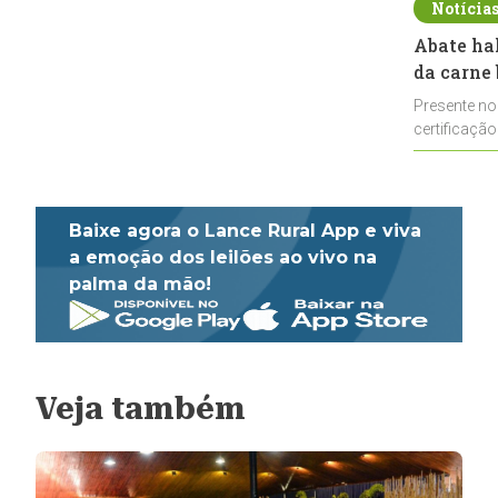
Notícia
Abate ha
da carne 
Presente no
certificação
impulsionar
Baixe agora o Lance Rural App e viva
a emoção dos leilões ao vivo na
palma da mão!
Veja também