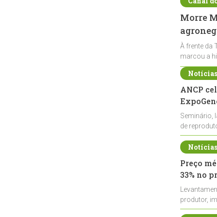
Canal d
Morre Ma
agronegó
À frente da 
marcou a hi
Notícia
ANCP cel
ExpoGené
Seminário, 
de reprodu
durante a E
Notícia
Preço méd
33% no p
Levantamen
produtor, i
de leite cru