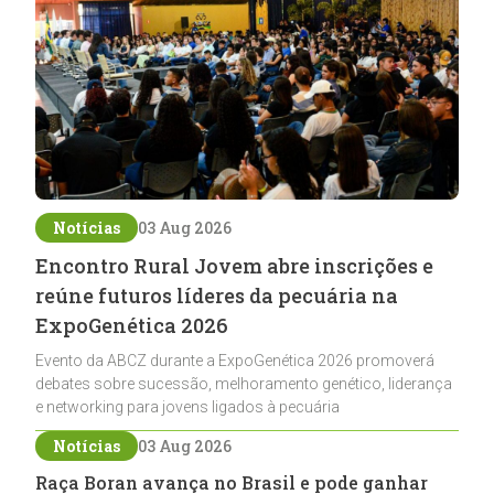
Notícias
03 Aug 2026
Encontro Rural Jovem abre inscrições e
reúne futuros líderes da pecuária na
ExpoGenética 2026
Evento da ABCZ durante a ExpoGenética 2026 promoverá
debates sobre sucessão, melhoramento genético, liderança
e networking para jovens ligados à pecuária
Notícias
03 Aug 2026
Raça Boran avança no Brasil e pode ganhar