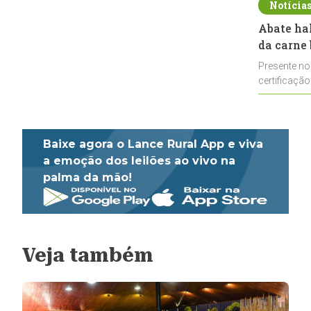
Notícia
Abate ha
da carne 
Presente no
certificação
impulsionar
Baixe agora o Lance Rural App e viva
a emoção dos leilões ao vivo na
palma da mão!
Veja também