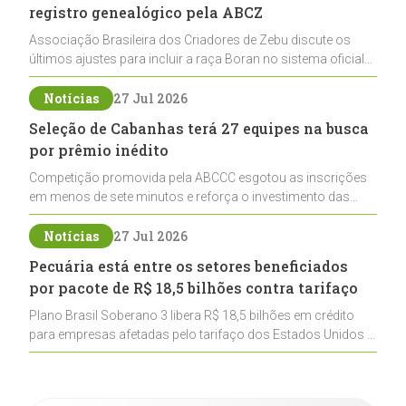
registro genealógico pela ABCZ
Associação Brasileira dos Criadores de Zebu discute os
últimos ajustes para incluir a raça Boran no sistema oficial
de registros, abrindo caminho para sua expansão na
pecuária nacional
Notícias
27 Jul 2026
Seleção de Cabanhas terá 27 equipes na busca
por prêmio inédito
Competição promovida pela ABCCC esgotou as inscrições
em menos de sete minutos e reforça o investimento das
cabanhas na seleção genética de Cavalos Crioulos voltados
ao laço
Notícias
27 Jul 2026
Pecuária está entre os setores beneficiados
por pacote de R$ 18,5 bilhões contra tarifaço
Plano Brasil Soberano 3 libera R$ 18,5 bilhões em crédito
para empresas afetadas pelo tarifaço dos Estados Unidos e
inclui a pecuária entre os setores estratégicos
contemplados