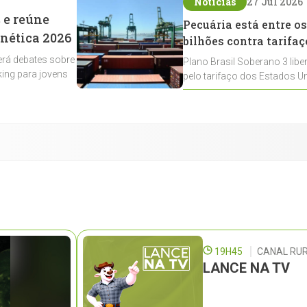
Notícias
27 Jul 2026
 e reúne
Pecuária está entre os
enética 2026
bilhões contra tarifaç
rá debates sobre
Plano Brasil Soberano 3 libe
ing para jovens
pelo tarifaço dos Estados Un
contemplados
19H45
CANAL RUR
LANCE NA TV