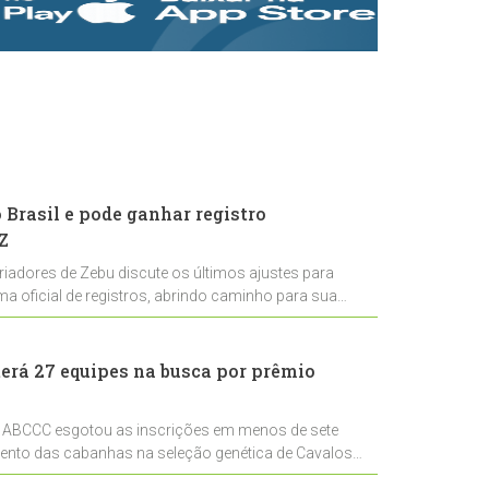
rastreabilidade e
rigor técnico para
impulsionar as
exportações
brasileiras
Brasil e pode ganhar registro
Z
riadores de Zebu discute os últimos ajustes para
ema oficial de registros, abrindo caminho para sua
nal
erá 27 equipes na busca por prêmio
 ABCCC esgotou as inscrições em menos de sete
mento das cabanhas na seleção genética de Cavalos