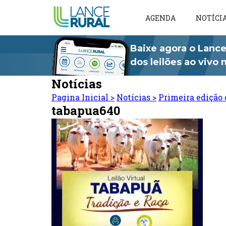
AGENDA
NOTÍCI
Baixe agora o Lance
dos leilões ao vivo
Notícias
Pagina Inicial
>
Notícias
>
Primeira edição 
tabapua640