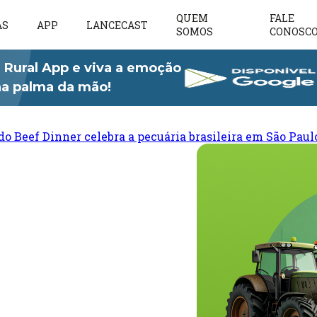
QUEM
FALE
AS
APP
LANCECAST
SOMOS
CONOSC
 Rural App e viva a emoção
 na palma da mão!
do Beef Dinner celebra a pecuária brasileira em São Paul