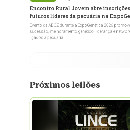
Encontro Rural Jovem abre inscrições
futuros líderes da pecuária na ExpoG
Evento da ABCZ durante a ExpoGenética 2026 promove
sucessão, melhoramento genético, liderança e network
ligados à pecuária
Próximos leilões