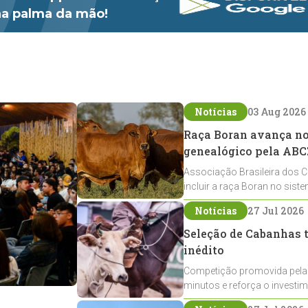
 na palma da mão!
Notícias
03 Aug 2026
Raça Boran avança no 
genealógico pela ABC
Associação Brasileira dos C
incluir a raça Boran no sist
expansão na pecuária nacio
Notícias
27 Jul 2026
Seleção de Cabanhas t
inédito
Competição promovida pela
minutos e reforça o investi
Crioulos voltados ao laço