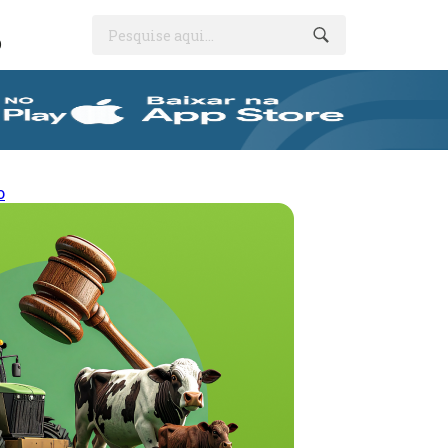
Pesquise aqui...
O
o