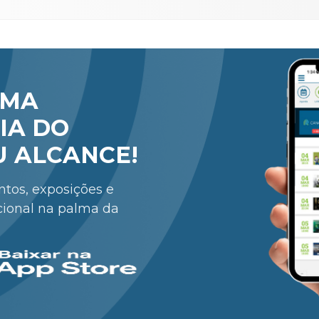
RMA
IA DO
U ALCANCE!
entos, exposições e
cional na palma da