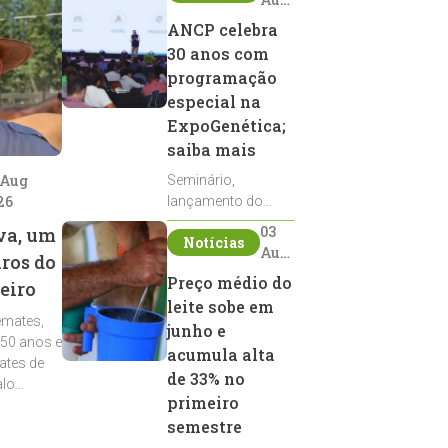
2026
ANCP celebra
30 anos com
programação
especial na
ExpoGenética;
saiba mais
 Aug
Seminário,
26
lançamento do
Sumário de Touros,
03
va, um
Notícias
debates, podcast,
Aug
iros do
desfile de
2026
Preço médio do
eiro
reprodutores e
leite sobe em
homenagens
emates,
integram a
junho e
 50 anos e
programação da
acumula alta
ates de
entidade durante a
de 33% no
alo
ExpoGenética 2026
primeiro
semestre