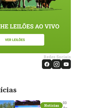
Redes Sociais
ícias
03
Notícias
Aug