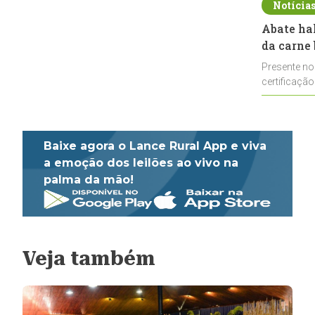
Notícia
Abate ha
da carne 
Presente no
certificação
impulsionar
Baixe agora o Lance Rural App e viva
a emoção dos leilões ao vivo na
palma da mão!
Veja também