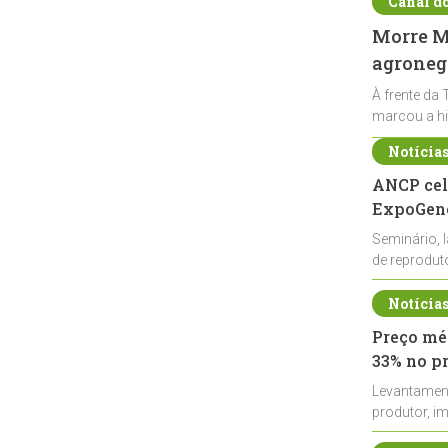
Canal d
Morre Ma
agronegó
À frente da 
marcou a hi
Notícia
ANCP cel
ExpoGené
Seminário, 
de reprodu
durante a E
Notícia
Preço méd
33% no p
Levantamen
produtor, i
de leite cru