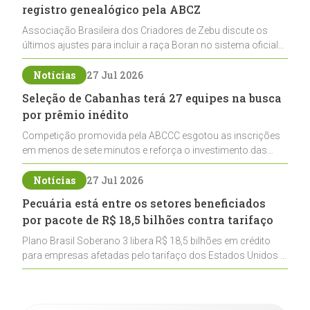
registro genealógico pela ABCZ
Associação Brasileira dos Criadores de Zebu discute os
últimos ajustes para incluir a raça Boran no sistema oficial
de registros, abrindo caminho para sua expansão na
pecuária nacional
Notícias
27 Jul 2026
Seleção de Cabanhas terá 27 equipes na busca
por prêmio inédito
Competição promovida pela ABCCC esgotou as inscrições
em menos de sete minutos e reforça o investimento das
cabanhas na seleção genética de Cavalos Crioulos voltados
ao laço
Notícias
27 Jul 2026
Pecuária está entre os setores beneficiados
por pacote de R$ 18,5 bilhões contra tarifaço
Plano Brasil Soberano 3 libera R$ 18,5 bilhões em crédito
para empresas afetadas pelo tarifaço dos Estados Unidos e
inclui a pecuária entre os setores estratégicos
contemplados