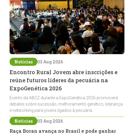
Notícias
03 Aug 2026
Encontro Rural Jovem abre inscrições e
reúne futuros líderes da pecuária na
ExpoGenética 2026
Evento da ABCZ durante a ExpoGenética 2026 promoverá
debates sobre sucessão, melhoramento genético, liderança
e networking para jovens ligados à pecuária
Notícias
03 Aug 2026
Raça Boran avança no Brasil e pode ganhar