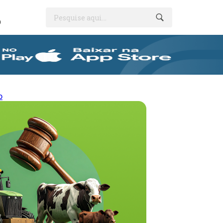
Pesquise aqui...
O
o