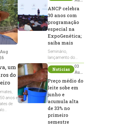
2026
ANCP celebra
30 anos com
programação
especial na
ExpoGenética;
saiba mais
 Aug
Seminário,
26
lançamento do
Sumário de Touros,
03
va, um
Notícias
debates, podcast,
Aug
iros do
desfile de
2026
Preço médio do
eiro
reprodutores e
leite sobe em
homenagens
emates,
integram a
junho e
 50 anos e
programação da
acumula alta
ates de
entidade durante a
de 33% no
alo
ExpoGenética 2026
primeiro
semestre