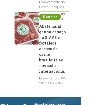
Levantamento do
Cepea/Esalq-USP
aponta avanço da
03
Notícias
remuneração ao
Aug
produtor,
2026
Abate halal
impulsionado pela
ganha espaço
firmeza dos
derivados e pela
no SIAVS e
oferta limitada de
fortalece
leite cru
acesso da
carne
brasileira ao
mercado
internacional
Presente no SIAVS
2026, FAMBRAS
Halal Certificadora
mostra como a
certificação reúne
bem-estar animal,