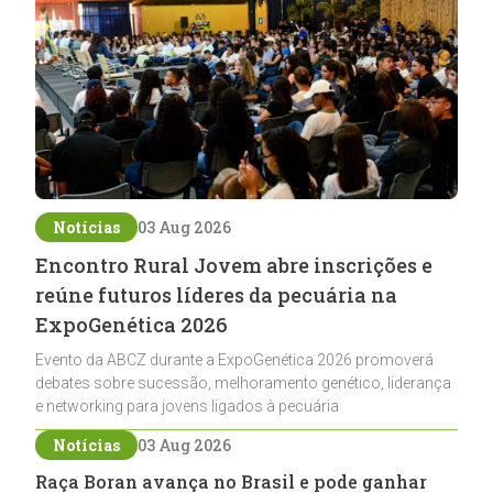
Notícias
03 Aug 2026
Encontro Rural Jovem abre inscrições e
reúne futuros líderes da pecuária na
ExpoGenética 2026
Evento da ABCZ durante a ExpoGenética 2026 promoverá
debates sobre sucessão, melhoramento genético, liderança
e networking para jovens ligados à pecuária
Notícias
03 Aug 2026
Raça Boran avança no Brasil e pode ganhar