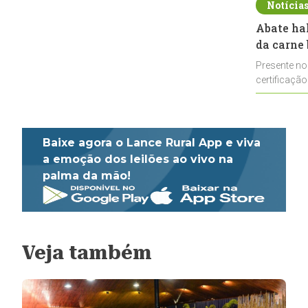
Notícia
Abate ha
da carne 
Presente no
certificação
impulsionar
Baixe agora o Lance Rural App e viva
a emoção dos leilões ao vivo na
palma da mão!
Veja também