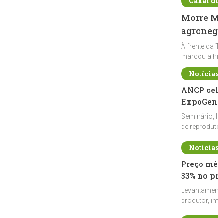
Canal d
Morre Ma
agronegó
À frente da 
marcou a hi
Notícia
ANCP cel
ExpoGené
Seminário, 
de reprodu
durante a E
Notícia
Preço méd
33% no p
Levantamen
produtor, i
de leite cru