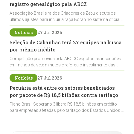
registro genealógico pela ABCZ
Associação Brasileira dos Criadores de Zebu discute os
últimos ajustes para incluir a raça Boran no sistema oficial
de registros, abrindo caminho para sua expansão na
pecuária nacional
Notícias
27 Jul 2026
Seleção de Cabanhas terá 27 equipes na busca
por prêmio inédito
Competição promovida pela ABCCC esgotou as inscrições
em menos de sete minutos e reforça o investimento das
cabanhas na seleção genética de Cavalos Crioulos voltados
ao laço
Notícias
27 Jul 2026
Pecuária está entre os setores beneficiados
por pacote de R$ 18,5 bilhões contra tarifaço
Plano Brasil Soberano 3 libera R$ 18,5 bilhões em crédito
para empresas afetadas pelo tarifaço dos Estados Unidos e
inclui a pecuária entre os setores estratégicos
contemplados