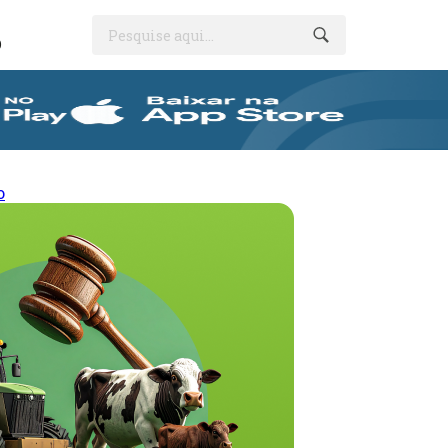
Pesquise aqui...
O
o