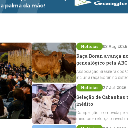
 na palma da mão!
Notícias
03 Aug 2026
Raça Boran avança no 
genealógico pela ABC
Associação Brasileira dos C
incluir a raça Boran no sist
expansão na pecuária nacio
Notícias
27 Jul 2026
Seleção de Cabanhas t
inédito
Competição promovida pela
minutos e reforça o investi
Crioulos voltados ao laço