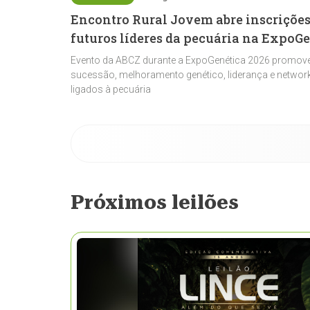
Encontro Rural Jovem abre inscrições
futuros líderes da pecuária na ExpoG
Evento da ABCZ durante a ExpoGenética 2026 promove
sucessão, melhoramento genético, liderança e network
ligados à pecuária
Próximos leilões