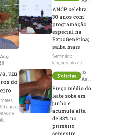
2026
ANCP celebra
30 anos com
programação
especial na
ExpoGenética;
saiba mais
 Aug
Seminário,
26
lançamento do
Sumário de Touros,
03
va, um
Notícias
debates, podcast,
Aug
iros do
desfile de
2026
Preço médio do
eiro
reprodutores e
leite sobe em
homenagens
emates,
integram a
junho e
 50 anos e
programação da
acumula alta
ates de
entidade durante a
de 33% no
alo
ExpoGenética 2026
primeiro
semestre