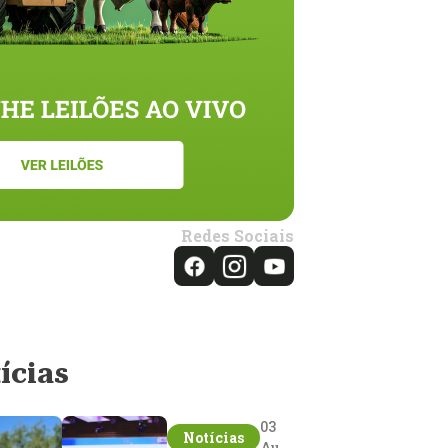
Redes Sociais
ícias
03
Notícias
Aug