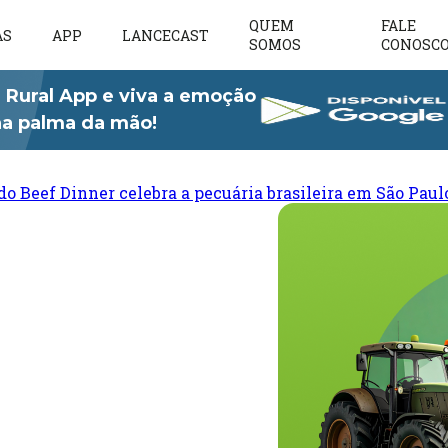
QUEM
FALE
AS
APP
LANCECAST
SOMOS
CONOSC
 Rural App e viva a emoção
 na palma da mão!
do Beef Dinner celebra a pecuária brasileira em São Paul