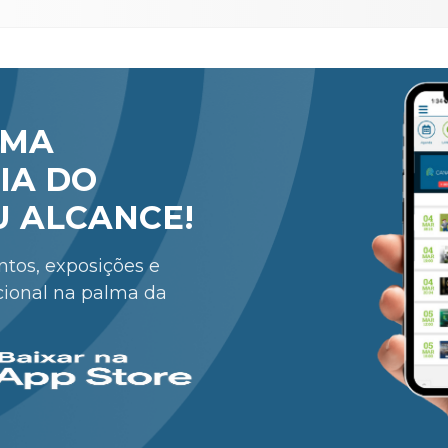
RMA
IA DO
U ALCANCE!
entos, exposições e
cional na palma da