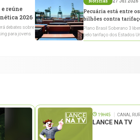
Notícias
27 Jul 2026
 e reúne
Pecuária está entre os
enética 2026
bilhões contra tarifaç
rá debates sobre
Plano Brasil Soberano 3 libe
ing para jovens
pelo tarifaço dos Estados Un
contemplados
19H45
CANAL RUR
LANCE NA TV