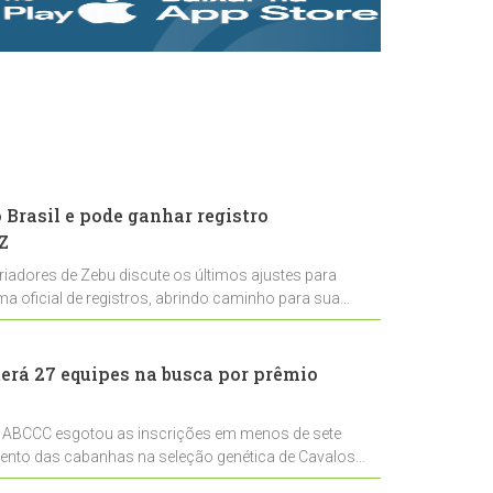
rastreabilidade e
rigor técnico para
impulsionar as
exportações
brasileiras
Brasil e pode ganhar registro
Z
riadores de Zebu discute os últimos ajustes para
ema oficial de registros, abrindo caminho para sua
nal
erá 27 equipes na busca por prêmio
 ABCCC esgotou as inscrições em menos de sete
mento das cabanhas na seleção genética de Cavalos