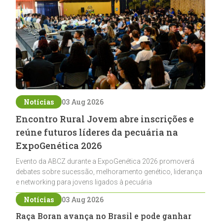
Notícias
03 Aug 2026
Encontro Rural Jovem abre inscrições e
reúne futuros líderes da pecuária na
ExpoGenética 2026
Evento da ABCZ durante a ExpoGenética 2026 promoverá
debates sobre sucessão, melhoramento genético, liderança
e networking para jovens ligados à pecuária
Notícias
03 Aug 2026
Raça Boran avança no Brasil e pode ganhar