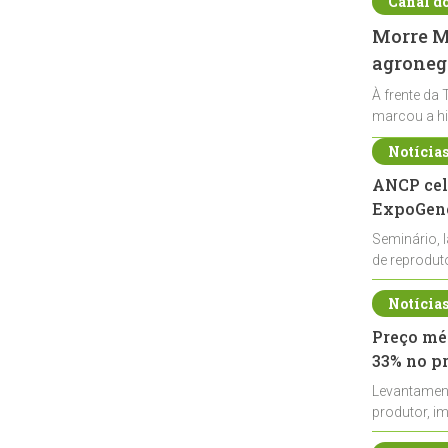
Canal d
Morre Ma
agronegó
À frente da 
marcou a hi
Notícia
ANCP cel
ExpoGené
Seminário, 
de reprodu
durante a E
Notícia
Preço méd
33% no p
Levantamen
produtor, i
de leite cru