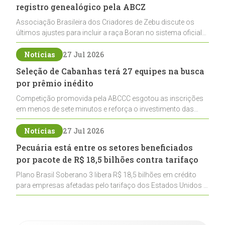
registro genealógico pela ABCZ
Associação Brasileira dos Criadores de Zebu discute os
últimos ajustes para incluir a raça Boran no sistema oficial
de registros, abrindo caminho para sua expansão na
pecuária nacional
Notícias
27 Jul 2026
Seleção de Cabanhas terá 27 equipes na busca
por prêmio inédito
Competição promovida pela ABCCC esgotou as inscrições
em menos de sete minutos e reforça o investimento das
cabanhas na seleção genética de Cavalos Crioulos voltados
ao laço
Notícias
27 Jul 2026
Pecuária está entre os setores beneficiados
por pacote de R$ 18,5 bilhões contra tarifaço
Plano Brasil Soberano 3 libera R$ 18,5 bilhões em crédito
para empresas afetadas pelo tarifaço dos Estados Unidos e
inclui a pecuária entre os setores estratégicos
contemplados