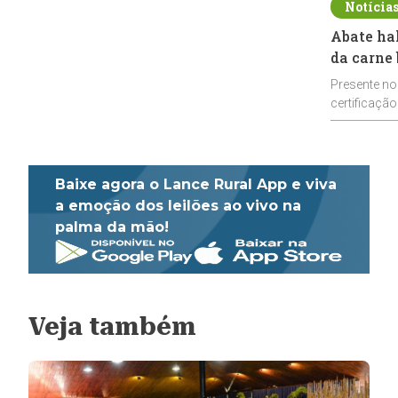
Notícia
Abate ha
da carne 
Presente no
certificação
impulsionar
Baixe agora o Lance Rural App e viva
a emoção dos leilões ao vivo na
palma da mão!
Veja também