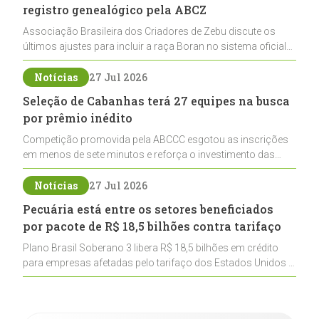
registro genealógico pela ABCZ
Associação Brasileira dos Criadores de Zebu discute os
últimos ajustes para incluir a raça Boran no sistema oficial
de registros, abrindo caminho para sua expansão na
pecuária nacional
Notícias
27 Jul 2026
Seleção de Cabanhas terá 27 equipes na busca
por prêmio inédito
Competição promovida pela ABCCC esgotou as inscrições
em menos de sete minutos e reforça o investimento das
cabanhas na seleção genética de Cavalos Crioulos voltados
ao laço
Notícias
27 Jul 2026
Pecuária está entre os setores beneficiados
por pacote de R$ 18,5 bilhões contra tarifaço
Plano Brasil Soberano 3 libera R$ 18,5 bilhões em crédito
para empresas afetadas pelo tarifaço dos Estados Unidos e
inclui a pecuária entre os setores estratégicos
contemplados