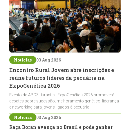
Notícias
03 Aug 2026
Encontro Rural Jovem abre inscrições e
reúne futuros líderes da pecuária na
ExpoGenética 2026
Evento da ABCZ durante a ExpoGenética 2026 promoverá
debates sobre sucessão, melhoramento genético, liderança
e networking para jovens ligados à pecuária
Notícias
03 Aug 2026
Raça Boran avança no Brasil e pode ganhar