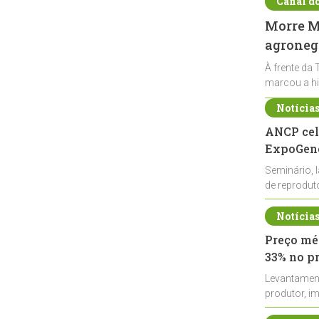
Canal d
Morre Ma
agronegó
À frente da 
marcou a hi
Notícia
ANCP cel
ExpoGené
Seminário, 
de reprodu
durante a E
Notícia
Preço méd
33% no p
Levantamen
produtor, i
de leite cru