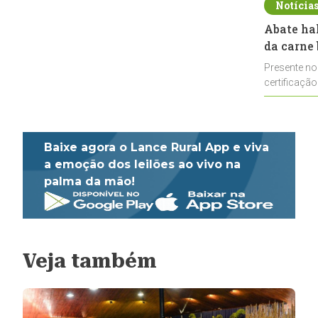
Notícia
Abate ha
da carne 
Presente no
certificação
impulsionar
Baixe agora o Lance Rural App e viva
a emoção dos leilões ao vivo na
palma da mão!
Veja também