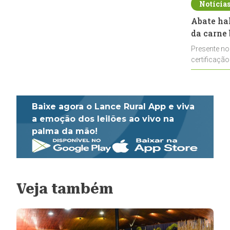
Notícia
Abate ha
da carne 
Presente no
certificação
impulsionar
Baixe agora o Lance Rural App e viva
a emoção dos leilões ao vivo na
palma da mão!
Veja também