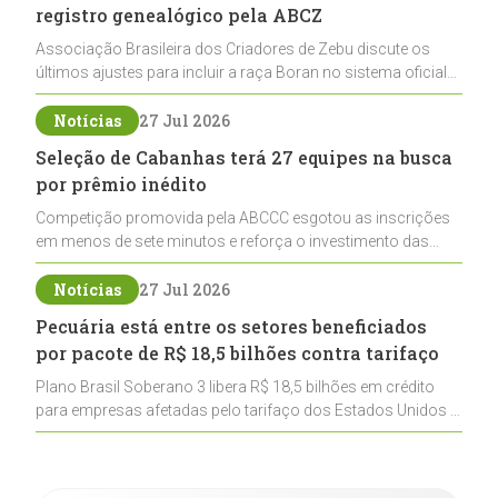
registro genealógico pela ABCZ
Associação Brasileira dos Criadores de Zebu discute os
últimos ajustes para incluir a raça Boran no sistema oficial
de registros, abrindo caminho para sua expansão na
pecuária nacional
Notícias
27 Jul 2026
Seleção de Cabanhas terá 27 equipes na busca
por prêmio inédito
Competição promovida pela ABCCC esgotou as inscrições
em menos de sete minutos e reforça o investimento das
cabanhas na seleção genética de Cavalos Crioulos voltados
ao laço
Notícias
27 Jul 2026
Pecuária está entre os setores beneficiados
por pacote de R$ 18,5 bilhões contra tarifaço
Plano Brasil Soberano 3 libera R$ 18,5 bilhões em crédito
para empresas afetadas pelo tarifaço dos Estados Unidos e
inclui a pecuária entre os setores estratégicos
contemplados