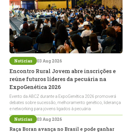
Notícias
03 Aug 2026
Encontro Rural Jovem abre inscrições e
reúne futuros líderes da pecuária na
ExpoGenética 2026
Evento da ABCZ durante a ExpoGenética 2026 promoverá
debates sobre sucessão, melhoramento genético, liderança
e networking para jovens ligados à pecuária
Notícias
03 Aug 2026
Raça Boran avança no Brasil e pode ganhar