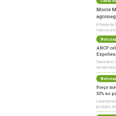
Canal d
Morre Ma
agronegó
À frente da 
marcou a hi
Notícia
ANCP cel
ExpoGené
Seminário, 
de reprodu
durante a E
Notícia
Preço méd
33% no p
Levantamen
produtor, i
de leite cru