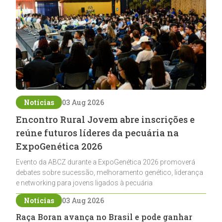
Notícias
03 Aug 2026
Encontro Rural Jovem abre inscrições e
reúne futuros líderes da pecuária na
ExpoGenética 2026
Evento da ABCZ durante a ExpoGenética 2026 promoverá
debates sobre sucessão, melhoramento genético, liderança
e networking para jovens ligados à pecuária
Notícias
03 Aug 2026
Raça Boran avança no Brasil e pode ganhar