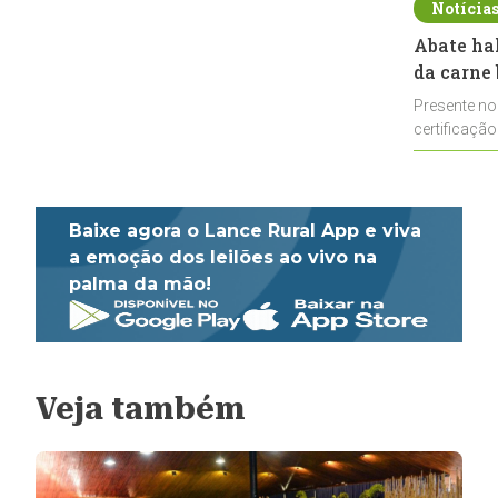
Notícia
Abate ha
da carne 
Presente no
certificação
impulsionar
Baixe agora o Lance Rural App e viva
a emoção dos leilões ao vivo na
palma da mão!
Veja também