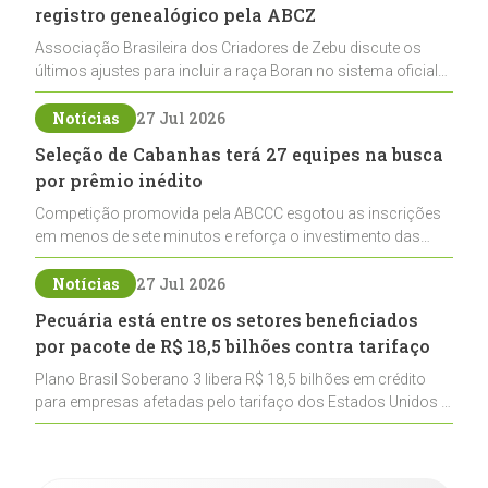
registro genealógico pela ABCZ
Associação Brasileira dos Criadores de Zebu discute os
últimos ajustes para incluir a raça Boran no sistema oficial
de registros, abrindo caminho para sua expansão na
pecuária nacional
Notícias
27 Jul 2026
Seleção de Cabanhas terá 27 equipes na busca
por prêmio inédito
Competição promovida pela ABCCC esgotou as inscrições
em menos de sete minutos e reforça o investimento das
cabanhas na seleção genética de Cavalos Crioulos voltados
ao laço
Notícias
27 Jul 2026
Pecuária está entre os setores beneficiados
por pacote de R$ 18,5 bilhões contra tarifaço
Plano Brasil Soberano 3 libera R$ 18,5 bilhões em crédito
para empresas afetadas pelo tarifaço dos Estados Unidos e
inclui a pecuária entre os setores estratégicos
contemplados