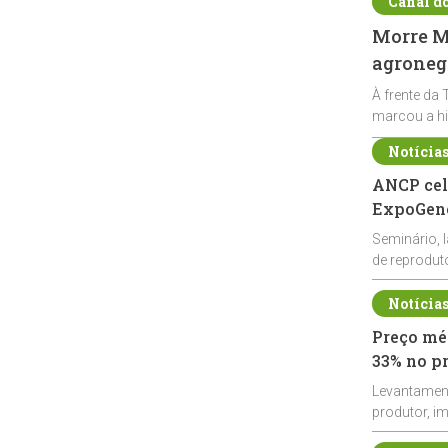
Canal d
Morre Ma
agronegó
À frente da 
marcou a hi
Notícia
ANCP cel
ExpoGené
Seminário, 
de reprodu
durante a E
Notícia
Preço méd
33% no p
Levantamen
produtor, i
de leite cru