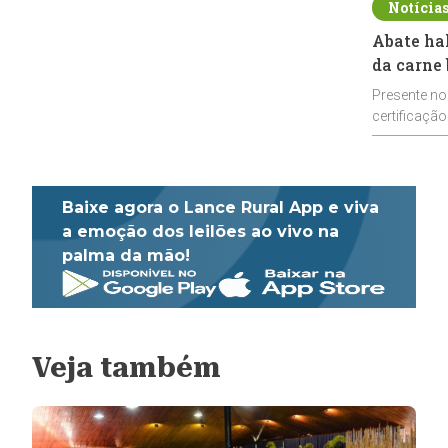
Notícia
Abate ha
da carne 
Presente no
certificação
impulsionar
Baixe agora o Lance Rural App e viva
a emoção dos leilões ao vivo na
palma da mão!
Veja também