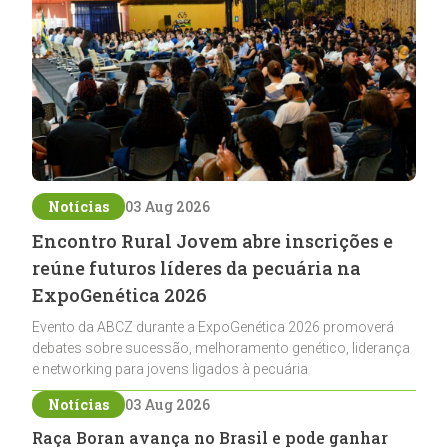
Notícias
03 Aug 2026
Encontro Rural Jovem abre inscrições e
reúne futuros líderes da pecuária na
ExpoGenética 2026
Evento da ABCZ durante a ExpoGenética 2026 promoverá
debates sobre sucessão, melhoramento genético, liderança
e networking para jovens ligados à pecuária
Notícias
03 Aug 2026
Raça Boran avança no Brasil e pode ganhar