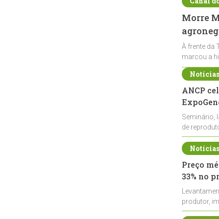
Canal d
Morre Ma
agronegó
À frente da 
marcou a hi
Notícia
ANCP cel
ExpoGené
Seminário, 
de reprodu
durante a E
Notícia
Preço méd
33% no p
Levantamen
produtor, i
de leite cru