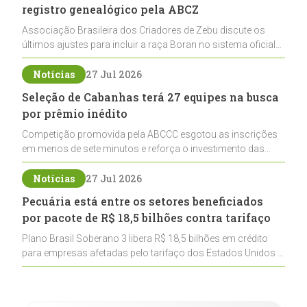
registro genealógico pela ABCZ
Associação Brasileira dos Criadores de Zebu discute os
últimos ajustes para incluir a raça Boran no sistema oficial
de registros, abrindo caminho para sua expansão na
pecuária nacional
Notícias
27 Jul 2026
Seleção de Cabanhas terá 27 equipes na busca
por prêmio inédito
Competição promovida pela ABCCC esgotou as inscrições
em menos de sete minutos e reforça o investimento das
cabanhas na seleção genética de Cavalos Crioulos voltados
ao laço
Notícias
27 Jul 2026
Pecuária está entre os setores beneficiados
por pacote de R$ 18,5 bilhões contra tarifaço
Plano Brasil Soberano 3 libera R$ 18,5 bilhões em crédito
para empresas afetadas pelo tarifaço dos Estados Unidos e
inclui a pecuária entre os setores estratégicos
contemplados