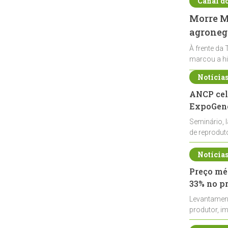
Canal d
Morre Ma
agronegó
À frente da 
marcou a hi
Notícia
ANCP cel
ExpoGené
Seminário, 
de reprodu
durante a E
Notícia
Preço méd
33% no p
Levantamen
produtor, i
de leite cru