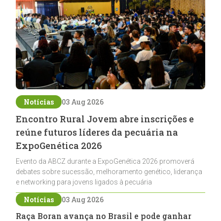
Notícias
03 Aug 2026
Encontro Rural Jovem abre inscrições e
reúne futuros líderes da pecuária na
ExpoGenética 2026
Evento da ABCZ durante a ExpoGenética 2026 promoverá
debates sobre sucessão, melhoramento genético, liderança
e networking para jovens ligados à pecuária
Notícias
03 Aug 2026
Raça Boran avança no Brasil e pode ganhar