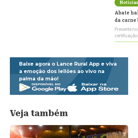
Notícia
Abate ha
da carne 
Presente no
certificação
impulsionar
Baixe agora o Lance Rural App e viva
a emoção dos leilões ao vivo na
palma da mão!
Veja também