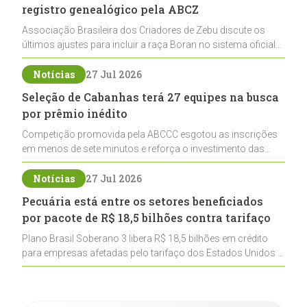
registro genealógico pela ABCZ
Associação Brasileira dos Criadores de Zebu discute os
últimos ajustes para incluir a raça Boran no sistema oficial
de registros, abrindo caminho para sua expansão na
pecuária nacional
Notícias
27 Jul 2026
Seleção de Cabanhas terá 27 equipes na busca
por prêmio inédito
Competição promovida pela ABCCC esgotou as inscrições
em menos de sete minutos e reforça o investimento das
cabanhas na seleção genética de Cavalos Crioulos voltados
ao laço
Notícias
27 Jul 2026
Pecuária está entre os setores beneficiados
por pacote de R$ 18,5 bilhões contra tarifaço
Plano Brasil Soberano 3 libera R$ 18,5 bilhões em crédito
para empresas afetadas pelo tarifaço dos Estados Unidos e
inclui a pecuária entre os setores estratégicos
contemplados