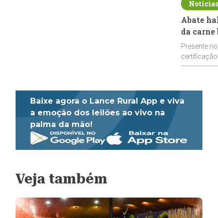
Notícia
Abate ha
da carne 
Presente no
certificação
impulsionar
Baixe agora o Lance Rural App e viva
a emoção dos leilões ao vivo na
palma da mão!
Veja também