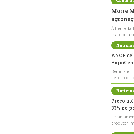
Canal d
Morre Ma
agronegó
À frente da 
marcou a hi
Notícia
ANCP cel
ExpoGené
Seminário, 
de reprodu
durante a E
Notícia
Preço méd
33% no p
Levantamen
produtor, i
de leite cru