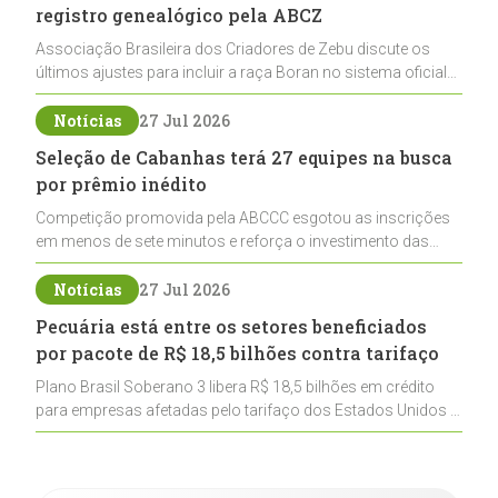
registro genealógico pela ABCZ
Associação Brasileira dos Criadores de Zebu discute os
últimos ajustes para incluir a raça Boran no sistema oficial
de registros, abrindo caminho para sua expansão na
pecuária nacional
Notícias
27 Jul 2026
Seleção de Cabanhas terá 27 equipes na busca
por prêmio inédito
Competição promovida pela ABCCC esgotou as inscrições
em menos de sete minutos e reforça o investimento das
cabanhas na seleção genética de Cavalos Crioulos voltados
ao laço
Notícias
27 Jul 2026
Pecuária está entre os setores beneficiados
por pacote de R$ 18,5 bilhões contra tarifaço
Plano Brasil Soberano 3 libera R$ 18,5 bilhões em crédito
para empresas afetadas pelo tarifaço dos Estados Unidos e
inclui a pecuária entre os setores estratégicos
contemplados