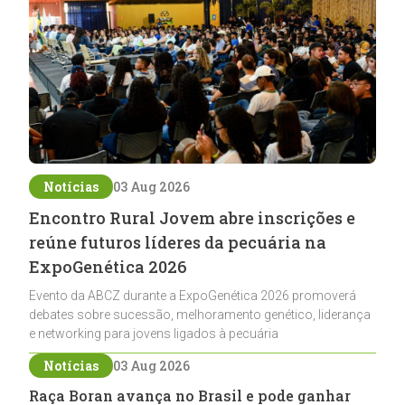
Notícias
03 Aug 2026
Encontro Rural Jovem abre inscrições e
reúne futuros líderes da pecuária na
ExpoGenética 2026
Evento da ABCZ durante a ExpoGenética 2026 promoverá
debates sobre sucessão, melhoramento genético, liderança
e networking para jovens ligados à pecuária
Notícias
03 Aug 2026
Raça Boran avança no Brasil e pode ganhar