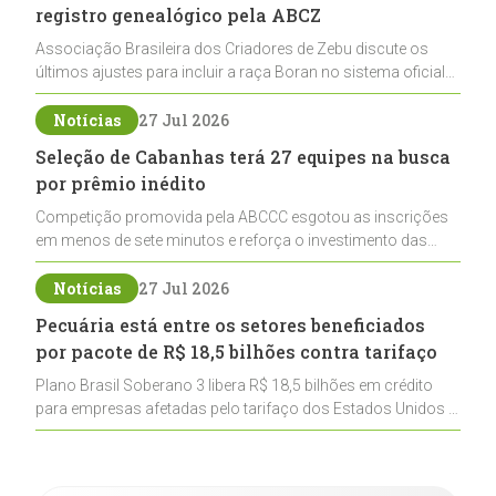
registro genealógico pela ABCZ
Associação Brasileira dos Criadores de Zebu discute os
últimos ajustes para incluir a raça Boran no sistema oficial
de registros, abrindo caminho para sua expansão na
pecuária nacional
Notícias
27 Jul 2026
Seleção de Cabanhas terá 27 equipes na busca
por prêmio inédito
Competição promovida pela ABCCC esgotou as inscrições
em menos de sete minutos e reforça o investimento das
cabanhas na seleção genética de Cavalos Crioulos voltados
ao laço
Notícias
27 Jul 2026
Pecuária está entre os setores beneficiados
por pacote de R$ 18,5 bilhões contra tarifaço
Plano Brasil Soberano 3 libera R$ 18,5 bilhões em crédito
para empresas afetadas pelo tarifaço dos Estados Unidos e
inclui a pecuária entre os setores estratégicos
contemplados