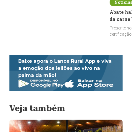
Notícia
Abate ha
da carne 
Presente no
certificação
impulsionar
Baixe agora o Lance Rural App e viva
a emoção dos leilões ao vivo na
palma da mão!
Veja também