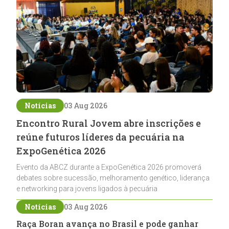
Notícias
03 Aug 2026
Encontro Rural Jovem abre inscrições e
reúne futuros líderes da pecuária na
ExpoGenética 2026
Evento da ABCZ durante a ExpoGenética 2026 promoverá
debates sobre sucessão, melhoramento genético, liderança
e networking para jovens ligados à pecuária
Notícias
03 Aug 2026
Raça Boran avança no Brasil e pode ganhar