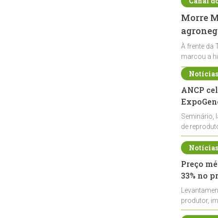
Canal d
Morre Ma
agronegó
À frente da 
marcou a hi
Notícia
ANCP cel
ExpoGené
Seminário, 
de reprodu
durante a E
Notícia
Preço méd
33% no p
Levantamen
produtor, i
de leite cru