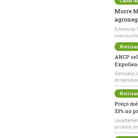
Canal d
Morre Ma
agronegó
À frente da 
marcou a hi
Notícia
ANCP cel
ExpoGené
Seminário, 
de reprodu
durante a E
Notícia
Preço méd
33% no p
Levantamen
produtor, i
de leite cru