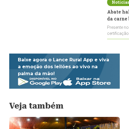
Notícia
Abate ha
da carne 
Presente no
certificação
impulsionar
Baixe agora o Lance Rural App e viva
a emoção dos leilões ao vivo na
palma da mão!
Veja também