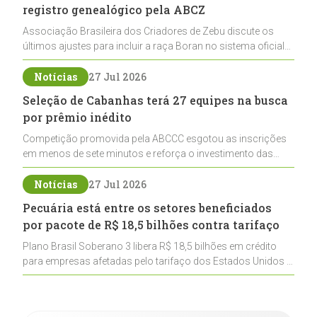
registro genealógico pela ABCZ
Associação Brasileira dos Criadores de Zebu discute os
últimos ajustes para incluir a raça Boran no sistema oficial
de registros, abrindo caminho para sua expansão na
pecuária nacional
Notícias
27 Jul 2026
Seleção de Cabanhas terá 27 equipes na busca
por prêmio inédito
Competição promovida pela ABCCC esgotou as inscrições
em menos de sete minutos e reforça o investimento das
cabanhas na seleção genética de Cavalos Crioulos voltados
ao laço
Notícias
27 Jul 2026
Pecuária está entre os setores beneficiados
por pacote de R$ 18,5 bilhões contra tarifaço
Plano Brasil Soberano 3 libera R$ 18,5 bilhões em crédito
para empresas afetadas pelo tarifaço dos Estados Unidos e
inclui a pecuária entre os setores estratégicos
contemplados