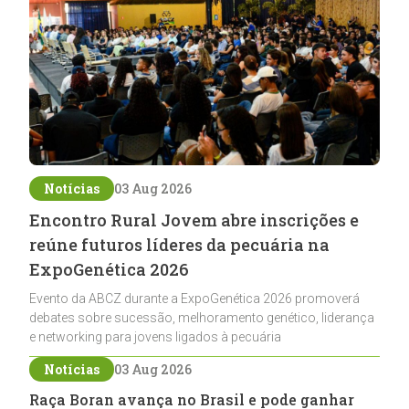
Notícias
03 Aug 2026
Encontro Rural Jovem abre inscrições e
reúne futuros líderes da pecuária na
ExpoGenética 2026
Evento da ABCZ durante a ExpoGenética 2026 promoverá
debates sobre sucessão, melhoramento genético, liderança
e networking para jovens ligados à pecuária
Notícias
03 Aug 2026
Raça Boran avança no Brasil e pode ganhar