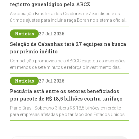
registro genealógico pela ABCZ
Associação Brasileira dos Criadores de Zebu discute os
últimos ajustes para incluir a raça Boran no sistema oficial
de registros, abrindo caminho para sua expansão na
pecuária nacional
Notícias
27 Jul 2026
Seleção de Cabanhas terá 27 equipes na busca
por prêmio inédito
Competição promovida pela ABCCC esgotou as inscrições
em menos de sete minutos e reforça o investimento das
cabanhas na seleção genética de Cavalos Crioulos voltados
ao laço
Notícias
27 Jul 2026
Pecuária está entre os setores beneficiados
por pacote de R$ 18,5 bilhões contra tarifaço
Plano Brasil Soberano 3 libera R$ 18,5 bilhões em crédito
para empresas afetadas pelo tarifaço dos Estados Unidos e
inclui a pecuária entre os setores estratégicos
contemplados