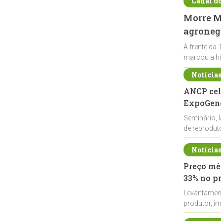
Canal d
Morre Ma
agronegó
À frente da 
marcou a hi
Notícia
ANCP cel
ExpoGené
Seminário, 
de reprodu
durante a E
Notícia
Preço méd
33% no p
Levantamen
produtor, i
de leite cru