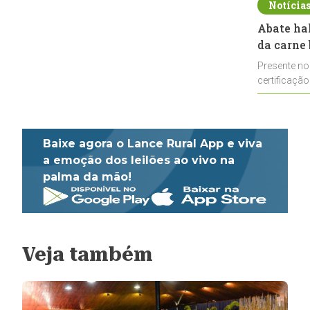
Notícia
Abate ha
da carne 
Presente no
certificação
impulsionar
Baixe agora o Lance Rural App e viva
a emoção dos leilões ao vivo na
palma da mão!
Veja também