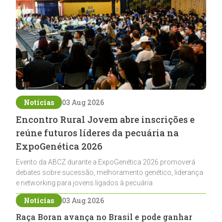
Notícias
03 Aug 2026
Encontro Rural Jovem abre inscrições e
reúne futuros líderes da pecuária na
ExpoGenética 2026
Evento da ABCZ durante a ExpoGenética 2026 promoverá
debates sobre sucessão, melhoramento genético, liderança
e networking para jovens ligados à pecuária
Notícias
03 Aug 2026
Raça Boran avança no Brasil e pode ganhar