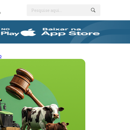
Pesquise aqui...
O
o