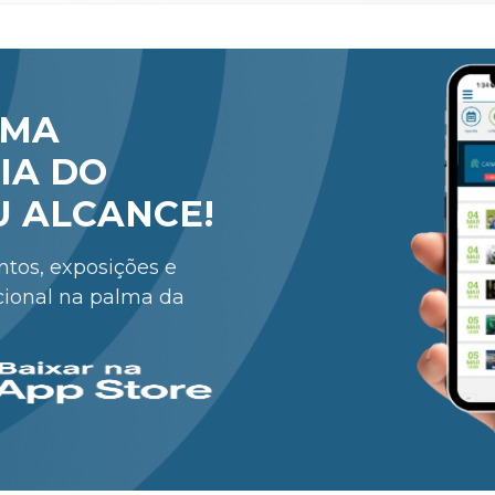
RMA
IA DO
U ALCANCE!
entos, exposições e
cional na palma da