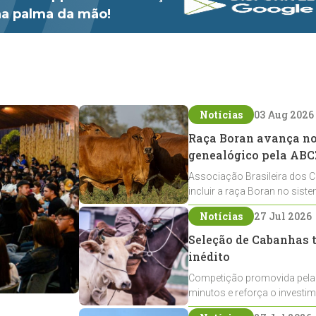
 na palma da mão!
Notícias
03 Aug 2026
Raça Boran avança no 
genealógico pela ABC
Associação Brasileira dos C
incluir a raça Boran no sist
expansão na pecuária nacio
Notícias
27 Jul 2026
Seleção de Cabanhas t
inédito
Competição promovida pela
minutos e reforça o investi
Crioulos voltados ao laço