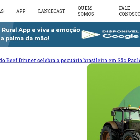
QUEM
FALE
AS
APP
LANCECAST
SOMOS
CONOSC
 Rural App e viva a emoção
 na palma da mão!
do Beef Dinner celebra a pecuária brasileira em São Paul