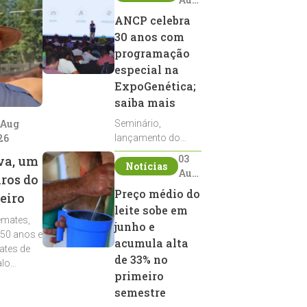
2026
ANCP celebra
30 anos com
programação
especial na
ExpoGenética;
saiba mais
 Aug
Seminário,
26
lançamento do
Sumário de Touros,
03
va, um
Notícias
debates, podcast,
Aug
iros do
desfile de
2026
Preço médio do
eiro
reprodutores e
leite sobe em
homenagens
emates,
integram a
junho e
 50 anos e
programação da
acumula alta
ates de
entidade durante a
de 33% no
alo
ExpoGenética 2026
primeiro
semestre