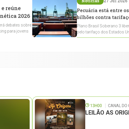
Notícias
27 Jul 2026
 e reúne
Pecuária está entre os
enética 2026
bilhões contra tarifaç
rá debates sobre
Plano Brasil Soberano 3 libe
ing para jovens
pelo tarifaço dos Estados Un
contemplados
13H00
CANAL DO
LEILÃO AS ORI