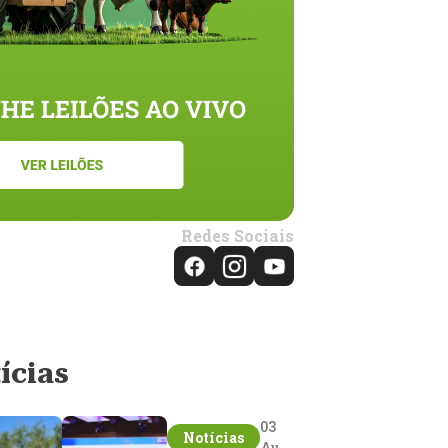
Redes Sociais
ícias
03
Notícias
Aug