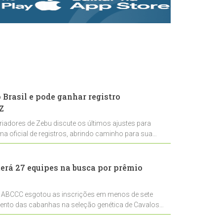
rastreabilidade e
rigor técnico para
impulsionar as
exportações
brasileiras
Brasil e pode ganhar registro
Z
riadores de Zebu discute os últimos ajustes para
ema oficial de registros, abrindo caminho para sua
nal
erá 27 equipes na busca por prêmio
 ABCCC esgotou as inscrições em menos de sete
mento das cabanhas na seleção genética de Cavalos