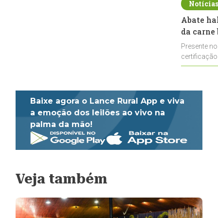
Notícia
Abate ha
da carne 
Presente no
certificação
impulsionar
Baixe agora o Lance Rural App e viva
a emoção dos leilões ao vivo na
palma da mão!
Veja também