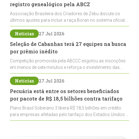
registro genealógico pela ABCZ
Associação Brasileira dos Criadores de Zebu discute os
últimos ajustes para incluir a raça Boran no sistema oficial
de registros, abrindo caminho para sua expansão na
pecuária nacional
Notícias
27 Jul 2026
Seleção de Cabanhas terá 27 equipes na busca
por prêmio inédito
Competição promovida pela ABCCC esgotou as inscrições
em menos de sete minutos e reforça o investimento das
cabanhas na seleção genética de Cavalos Crioulos voltados
ao laço
Notícias
27 Jul 2026
Pecuária está entre os setores beneficiados
por pacote de R$ 18,5 bilhões contra tarifaço
Plano Brasil Soberano 3 libera R$ 18,5 bilhões em crédito
para empresas afetadas pelo tarifaço dos Estados Unidos e
inclui a pecuária entre os setores estratégicos
contemplados