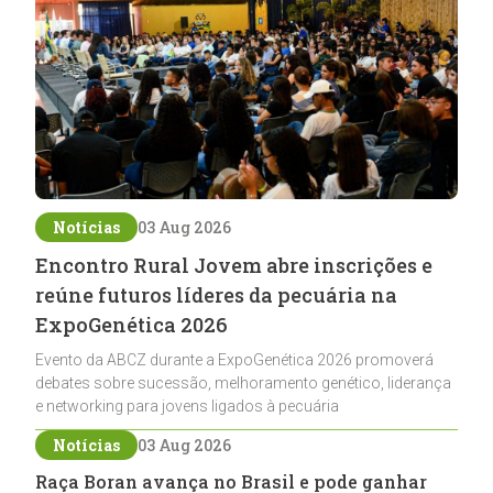
Notícias
03 Aug 2026
Encontro Rural Jovem abre inscrições e
reúne futuros líderes da pecuária na
ExpoGenética 2026
Evento da ABCZ durante a ExpoGenética 2026 promoverá
debates sobre sucessão, melhoramento genético, liderança
e networking para jovens ligados à pecuária
Notícias
03 Aug 2026
Raça Boran avança no Brasil e pode ganhar