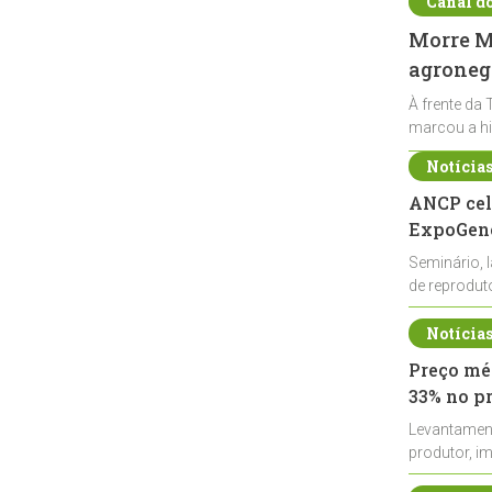
Canal d
Morre Ma
agronegó
À frente da 
marcou a hi
Notícia
ANCP cel
ExpoGené
Seminário, 
de reprodu
durante a E
Notícia
Preço méd
33% no p
Levantamen
produtor, i
de leite cru