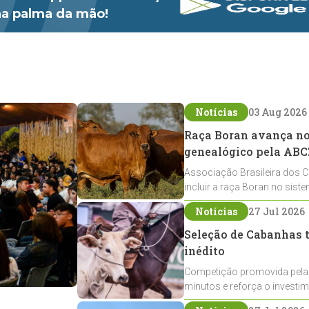
 na palma da mão!
Notícias
03 Aug 2026
Raça Boran avança no 
genealógico pela ABC
Associação Brasileira dos C
incluir a raça Boran no sist
expansão na pecuária nacio
Notícias
27 Jul 2026
Seleção de Cabanhas t
inédito
Competição promovida pela
minutos e reforça o investi
Crioulos voltados ao laço