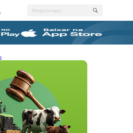
Pesquise aqui...
O
o