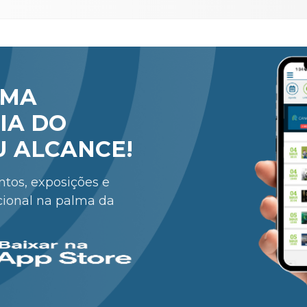
RMA
IA DO
U ALCANCE!
entos, exposições e
cional na palma da