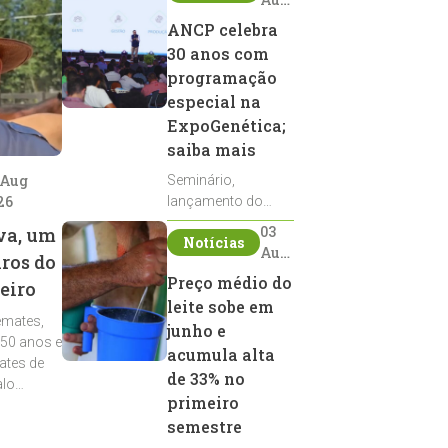
2026
ANCP celebra
30 anos com
programação
especial na
ExpoGenética;
saiba mais
 Aug
Seminário,
26
lançamento do
Sumário de Touros,
03
va, um
Notícias
debates, podcast,
Aug
iros do
desfile de
2026
Preço médio do
eiro
reprodutores e
leite sobe em
homenagens
emates,
integram a
junho e
 50 anos e
programação da
acumula alta
ates de
entidade durante a
de 33% no
alo
ExpoGenética 2026
primeiro
semestre