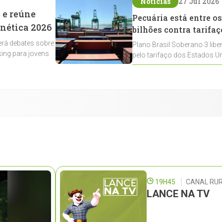
Notícias
27 Jul 2026
 e reúne
Pecuária está entre os
enética 2026
bilhões contra tarifaç
rá debates sobre
Plano Brasil Soberano 3 libe
ing para jovens
pelo tarifaço dos Estados Un
contemplados
19H45
CANAL RUR
LANCE NA TV