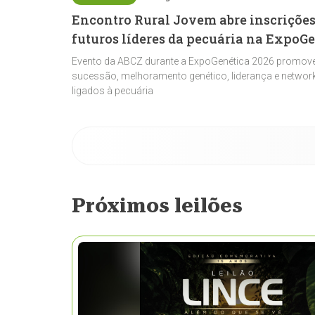
Encontro Rural Jovem abre inscrições
futuros líderes da pecuária na ExpoG
Evento da ABCZ durante a ExpoGenética 2026 promove
sucessão, melhoramento genético, liderança e network
ligados à pecuária
Próximos leilões