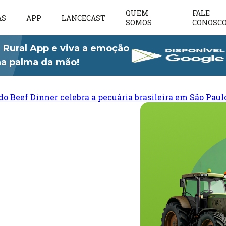
QUEM
FALE
AS
APP
LANCECAST
SOMOS
CONOSC
 Rural App e viva a emoção
 na palma da mão!
do Beef Dinner celebra a pecuária brasileira em São Paul