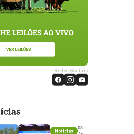
Redes Sociais
ícias
03
Notícias
Aug