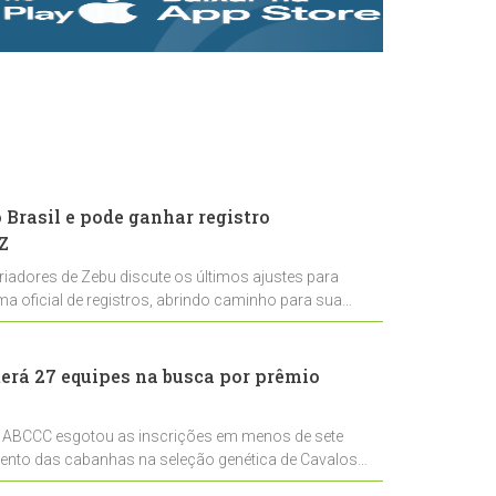
rastreabilidade e
rigor técnico para
impulsionar as
exportações
brasileiras
Brasil e pode ganhar registro
Z
riadores de Zebu discute os últimos ajustes para
ema oficial de registros, abrindo caminho para sua
nal
erá 27 equipes na busca por prêmio
 ABCCC esgotou as inscrições em menos de sete
mento das cabanhas na seleção genética de Cavalos