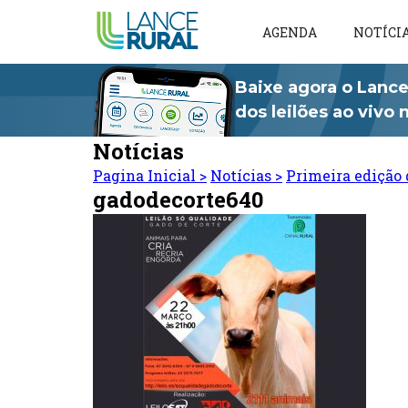
AGENDA
NOTÍCI
Baixe agora o Lance
dos leilões ao vivo
Notícias
Pagina Inicial
>
Notícias
>
Primeira edição 
gadodecorte640