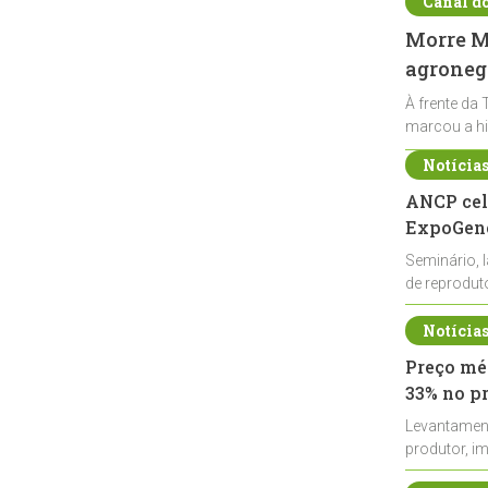
Canal d
Morre Ma
agronegó
À frente da 
marcou a hi
Notícia
ANCP cel
ExpoGené
Seminário, 
de reprodu
durante a E
Notícia
Preço méd
33% no p
Levantamen
produtor, i
de leite cru