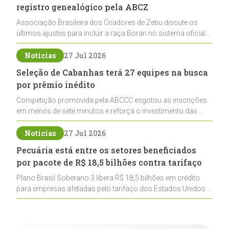
registro genealógico pela ABCZ
Associação Brasileira dos Criadores de Zebu discute os
últimos ajustes para incluir a raça Boran no sistema oficial
de registros, abrindo caminho para sua expansão na
pecuária nacional
Notícias
27 Jul 2026
Seleção de Cabanhas terá 27 equipes na busca
por prêmio inédito
Competição promovida pela ABCCC esgotou as inscrições
em menos de sete minutos e reforça o investimento das
cabanhas na seleção genética de Cavalos Crioulos voltados
ao laço
Notícias
27 Jul 2026
Pecuária está entre os setores beneficiados
por pacote de R$ 18,5 bilhões contra tarifaço
Plano Brasil Soberano 3 libera R$ 18,5 bilhões em crédito
para empresas afetadas pelo tarifaço dos Estados Unidos e
inclui a pecuária entre os setores estratégicos
contemplados