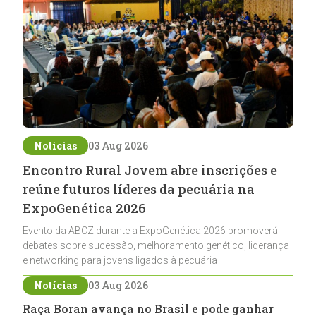
Notícias
03 Aug 2026
Encontro Rural Jovem abre inscrições e
reúne futuros líderes da pecuária na
ExpoGenética 2026
Evento da ABCZ durante a ExpoGenética 2026 promoverá
debates sobre sucessão, melhoramento genético, liderança
e networking para jovens ligados à pecuária
Notícias
03 Aug 2026
Raça Boran avança no Brasil e pode ganhar