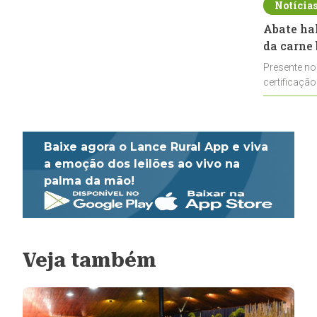
Notícia
Abate ha
da carne 
Presente no
certificação
impulsionar
Baixe agora o Lance Rural App e viva
a emoção dos leilões ao vivo na
palma da mão!
Veja também