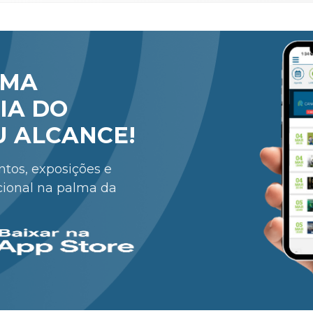
RMA
IA DO
U ALCANCE!
entos, exposições e
cional na palma da