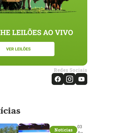
Redes Sociais
ícias
03
Notícias
Aug