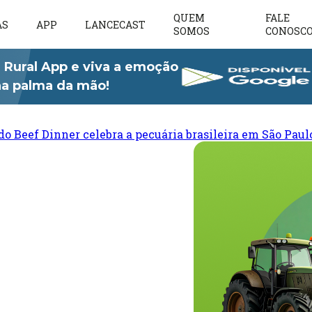
QUEM
FALE
AS
APP
LANCECAST
SOMOS
CONOSC
 Rural App e viva a emoção
 na palma da mão!
do Beef Dinner celebra a pecuária brasileira em São Paul