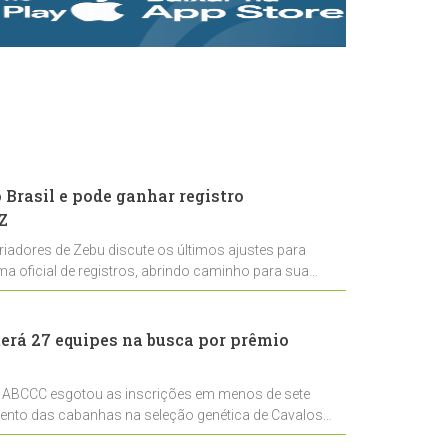
rastreabilidade e
rigor técnico para
impulsionar as
exportações
brasileiras
Brasil e pode ganhar registro
Z
riadores de Zebu discute os últimos ajustes para
ema oficial de registros, abrindo caminho para sua
nal
erá 27 equipes na busca por prêmio
 ABCCC esgotou as inscrições em menos de sete
mento das cabanhas na seleção genética de Cavalos