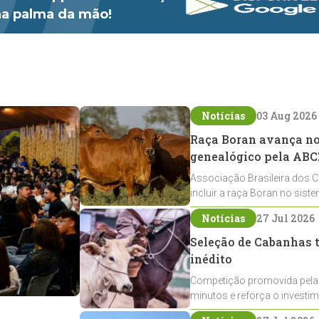
 na palma da mão!
Notícias
03 Aug 2026
Raça Boran avança no 
genealógico pela ABC
Associação Brasileira dos C
incluir a raça Boran no sist
expansão na pecuária nacio
Notícias
27 Jul 2026
Seleção de Cabanhas t
inédito
Competição promovida pela
minutos e reforça o investi
Crioulos voltados ao laço