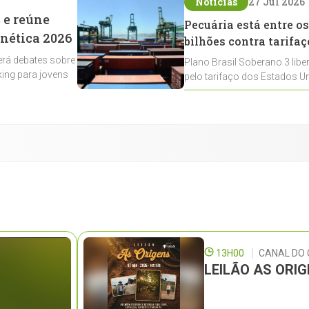
Notícias
27 Jul 2026
 e reúne
Pecuária está entre os
enética 2026
bilhões contra tarifaç
rá debates sobre
Plano Brasil Soberano 3 libe
ing para jovens
pelo tarifaço dos Estados Un
contemplados
13H00
CANAL DO
LEILÃO AS ORI