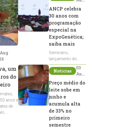
2026
ANCP celebra
30 anos com
programação
especial na
ExpoGenética;
saiba mais
 Aug
Seminário,
26
lançamento do
Sumário de Touros,
03
va, um
Notícias
debates, podcast,
Aug
iros do
desfile de
2026
Preço médio do
eiro
reprodutores e
leite sobe em
homenagens
emates,
integram a
junho e
 50 anos e
programação da
acumula alta
ates de
entidade durante a
de 33% no
alo
ExpoGenética 2026
primeiro
semestre