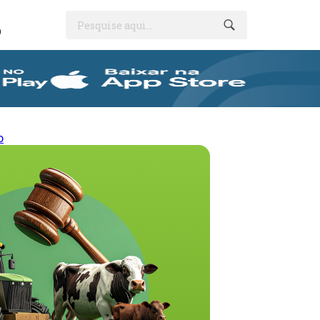
Pesquise aqui...
O
o