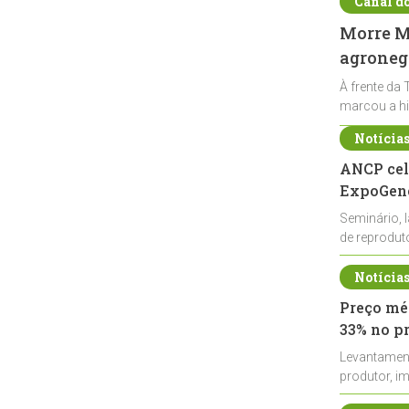
Canal d
Morre Ma
agronegó
À frente da 
marcou a hi
Notícia
ANCP cel
ExpoGené
Seminário, 
de reprodu
durante a E
Notícia
Preço méd
33% no p
Levantamen
produtor, i
de leite cru