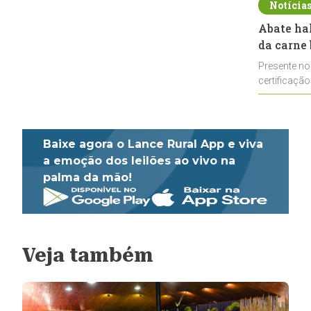
Notícia
Abate ha
da carne 
Presente no
certificação
impulsionar
Baixe agora o Lance Rural App e viva
a emoção dos leilões ao vivo na
palma da mão!
Veja também