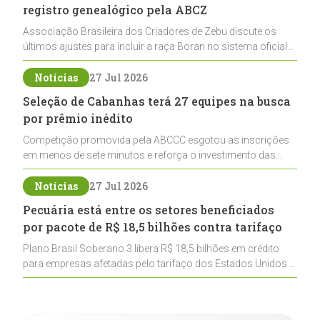
registro genealógico pela ABCZ
Associação Brasileira dos Criadores de Zebu discute os
últimos ajustes para incluir a raça Boran no sistema oficial
de registros, abrindo caminho para sua expansão na
pecuária nacional
Notícias
27 Jul 2026
Seleção de Cabanhas terá 27 equipes na busca
por prêmio inédito
Competição promovida pela ABCCC esgotou as inscrições
em menos de sete minutos e reforça o investimento das
cabanhas na seleção genética de Cavalos Crioulos voltados
ao laço
Notícias
27 Jul 2026
Pecuária está entre os setores beneficiados
por pacote de R$ 18,5 bilhões contra tarifaço
Plano Brasil Soberano 3 libera R$ 18,5 bilhões em crédito
para empresas afetadas pelo tarifaço dos Estados Unidos e
inclui a pecuária entre os setores estratégicos
contemplados