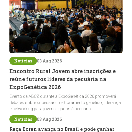
Notícias
03 Aug 2026
Encontro Rural Jovem abre inscrições e
reúne futuros líderes da pecuária na
ExpoGenética 2026
Evento da ABCZ durante a ExpoGenética 2026 promoverá
debates sobre sucessão, melhoramento genético, liderança
e networking para jovens ligados à pecuária
Notícias
03 Aug 2026
Raça Boran avança no Brasil e pode ganhar