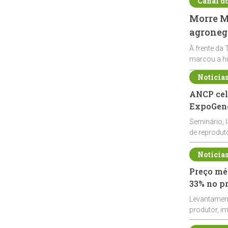
Canal d
Morre Ma
agronegó
À frente da 
marcou a hi
Notícia
ANCP cel
ExpoGené
Seminário, 
de reprodu
durante a E
Notícia
Preço méd
33% no p
Levantamen
produtor, i
de leite cru