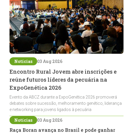
Notícias
03 Aug 2026
Encontro Rural Jovem abre inscrições e
reúne futuros líderes da pecuária na
ExpoGenética 2026
Evento da ABCZ durante a ExpoGenética 2026 promoverá
debates sobre sucessão, melhoramento genético, liderança
e networking para jovens ligados à pecuária
Notícias
03 Aug 2026
Raça Boran avança no Brasil e pode ganhar