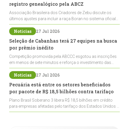
registro genealógico pela ABCZ
Associação Brasileira dos Criadores de Zebu discute os
últimos ajustes para incluir a raça Boran no sistema oficial
de registros, abrindo caminho para sua expansão na
pecuária nacional
Notícias
27 Jul 2026
Seleção de Cabanhas terá 27 equipes na busca
por prêmio inédito
Competição promovida pela ABCCC esgotou as inscrições
em menos de sete minutos e reforça o investimento das
cabanhas na seleção genética de Cavalos Crioulos voltados
ao laço
Notícias
27 Jul 2026
Pecuária está entre os setores beneficiados
por pacote de R$ 18,5 bilhões contra tarifaço
Plano Brasil Soberano 3 libera R$ 18,5 bilhões em crédito
para empresas afetadas pelo tarifaço dos Estados Unidos e
inclui a pecuária entre os setores estratégicos
contemplados