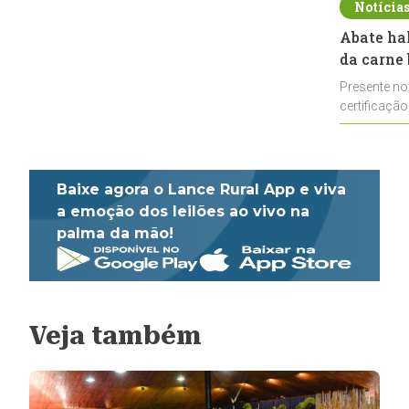
Notícia
Abate ha
da carne 
Presente no
certificação
impulsionar
Baixe agora o Lance Rural App e viva
a emoção dos leilões ao vivo na
palma da mão!
Veja também