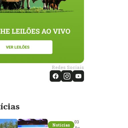
Redes Sociais
ícias
03
Notícias
Aug