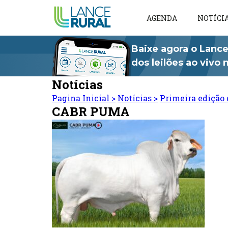
AGENDA
NOTÍCI
Baixe agora o Lance
dos leilões ao vivo
Notícias
Pagina Inicial
>
Notícias
>
Primeira edição 
CABR PUMA