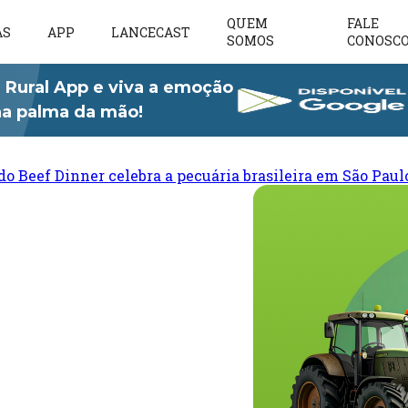
QUEM
FALE
AS
APP
LANCECAST
SOMOS
CONOSC
 Rural App e viva a emoção
 na palma da mão!
do Beef Dinner celebra a pecuária brasileira em São Paul