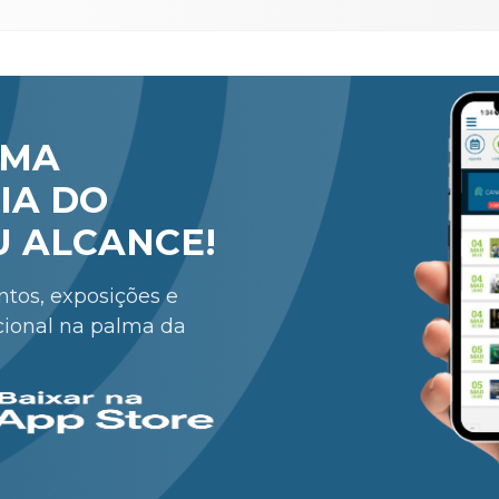
RMA
IA DO
U ALCANCE!
entos, exposições e
cional na palma da