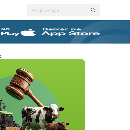
Pesquise aqui...
O
o