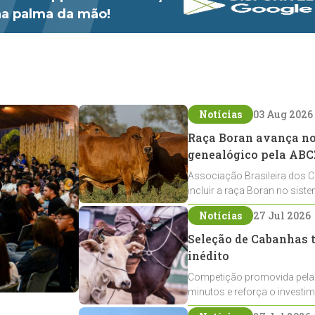
 na palma da mão!
Notícias
03 Aug 2026
Raça Boran avança no 
genealógico pela ABC
Associação Brasileira dos C
incluir a raça Boran no sist
expansão na pecuária nacio
Notícias
27 Jul 2026
Seleção de Cabanhas t
inédito
Competição promovida pela
minutos e reforça o investi
Crioulos voltados ao laço