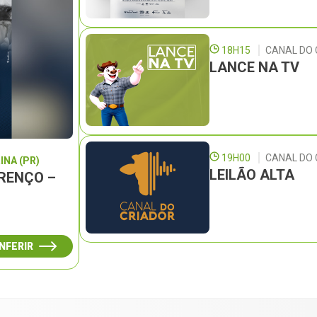
18H15
CANAL DO 
LANCE NA TV
19H00
CANAL DO
INA (PR)
LEILÃO ALTA
URENÇO –
NFERIR