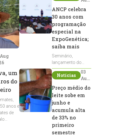
2026
ANCP celebra
30 anos com
programação
especial na
ExpoGenética;
saiba mais
 Aug
Seminário,
26
lançamento do
Sumário de Touros,
03
va, um
Notícias
debates, podcast,
Aug
iros do
desfile de
2026
Preço médio do
eiro
reprodutores e
leite sobe em
homenagens
emates,
integram a
junho e
 50 anos e
programação da
acumula alta
ates de
entidade durante a
de 33% no
alo
ExpoGenética 2026
primeiro
semestre