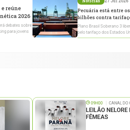
Notícias
27 Jul 2026
 e reúne
Pecuária está entre os
enética 2026
bilhões contra tarifaç
rá debates sobre
Plano Brasil Soberano 3 libe
ing para jovens
pelo tarifaço dos Estados Un
contemplados
09H00
CANAL DO 
LEILÃO NELORE
FÊMEAS