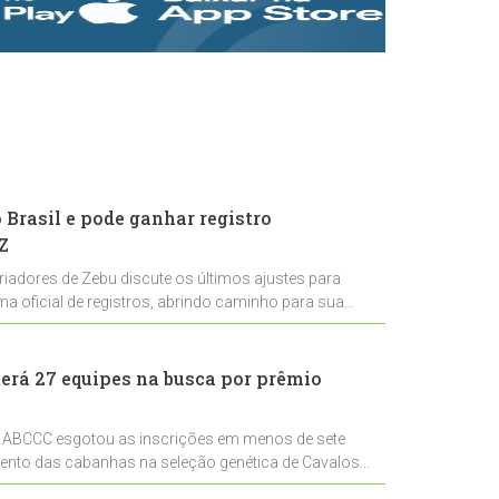
rastreabilidade e
rigor técnico para
impulsionar as
exportações
brasileiras
Brasil e pode ganhar registro
Z
riadores de Zebu discute os últimos ajustes para
ema oficial de registros, abrindo caminho para sua
nal
erá 27 equipes na busca por prêmio
 ABCCC esgotou as inscrições em menos de sete
mento das cabanhas na seleção genética de Cavalos